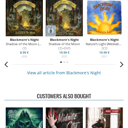
Blackmore's Night
Blackmore's Night
Blackmore's Night
Shadow of the Moon (25th Anniversary)
Shadow of the Moon
Nature's Light (Mediabook)
CD
CD+DVD
2CD
8.99 €
19.99 €
19.99 €
2026
2023
2021
View all article from Blackmore's Night
CUSTOMERS ALSO BOUGHT