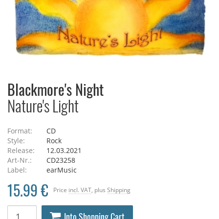
Blackmore's Night
Nature's Light
Format:
CD
Style:
Rock
Release:
12.03.2021
Art-Nr.:
CD23258
Label:
earMusic
15.99 €
Price
incl. VAT
, plus
Shipping
Into Shopping Cart