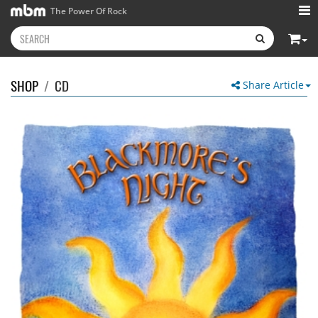
The Power Of Rock
SHOP
/
CD
Share Article