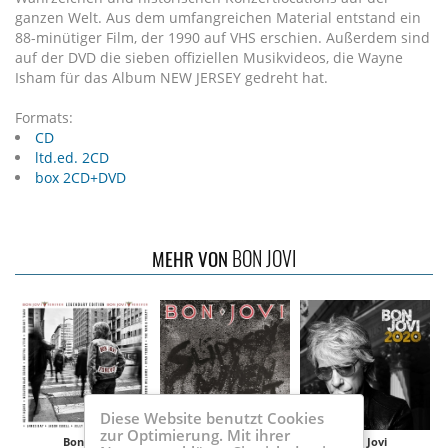
ganzen Welt. Aus dem umfangreichen Material entstand ein
88-minütiger Film, der 1990 auf VHS erschien. Außerdem sind
auf der DVD die sieben offiziellen Musikvideos, die Wayne
Isham für das Album NEW JERSEY gedreht hat.
Formats:
CD
ltd.ed. 2CD
box 2CD+DVD
BON JOVI
MEHR VON
Diese Website benutzt Cookies
zur Optimierung. Mit ihrer
Bon Jovi
Bon Jovi
Bon Jovi