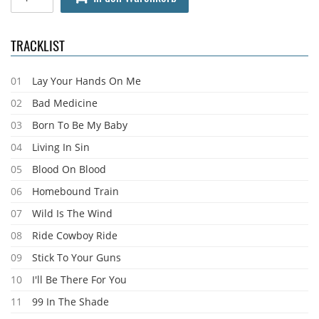
TRACKLIST
01
Lay Your Hands On Me
02
Bad Medicine
03
Born To Be My Baby
04
Living In Sin
05
Blood On Blood
06
Homebound Train
07
Wild Is The Wind
08
Ride Cowboy Ride
09
Stick To Your Guns
10
I'll Be There For You
11
99 In The Shade