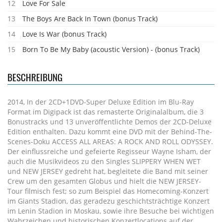
12
Love For Sale
13
The Boys Are Back In Town (bonus Track)
14
Love Is War (bonus Track)
15
Born To Be My Baby (acoustic Version) - (bonus Track)
BESCHREIBUNG
2014, In der 2CD+1DVD-Super Deluxe Edition im Blu-Ray
Format im Digipack ist das remasterte Originalalbum, die 3
Bonustracks und 13 unveröffentlichte Demos der 2CD-Deluxe
Edition enthalten. Dazu kommt eine DVD mit der Behind-The-
Scenes-Doku ACCESS ALL AREAS: A ROCK AND ROLL ODYSSEY.
Der einflussreiche und gefeierte Regisseur Wayne Isham, der
auch die Musikvideos zu den Singles SLIPPERY WHEN WET
und NEW JERSEY gedreht hat, begleitete die Band mit seiner
Crew um den gesamten Globus und hielt die NEW JERSEY-
Tour filmisch fest; so zum Beispiel das Homecoming-Konzert
im Giants Stadion, das geradezu geschichtsträchtige Konzert
im Lenin Stadion in Moskau, sowie ihre Besuche bei wichtigen
Wahrzeichen und historischen Konzertlocations auf der