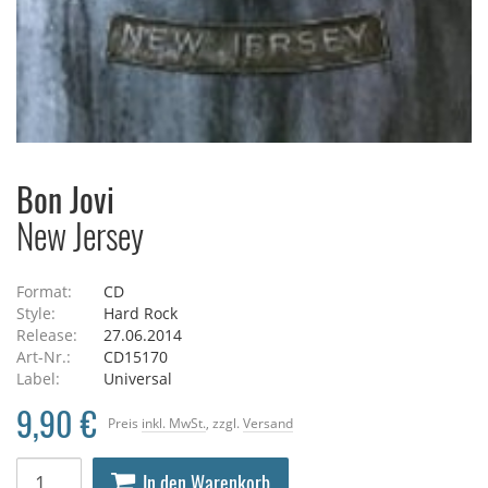
Bon Jovi
New Jersey
Format:
CD
Style:
Hard Rock
Release:
27.06.2014
Art-Nr.:
CD15170
Label:
Universal
9,90 €
Preis
inkl. MwSt.
, zzgl.
Versand
In den Warenkorb