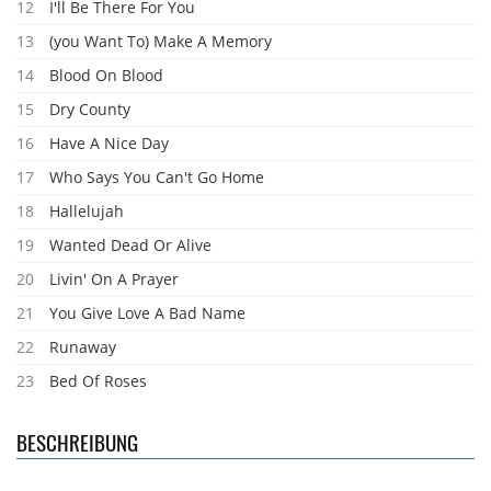
12
I'll Be There For You
13
(you Want To) Make A Memory
14
Blood On Blood
15
Dry County
16
Have A Nice Day
17
Who Says You Can't Go Home
18
Hallelujah
19
Wanted Dead Or Alive
20
Livin' On A Prayer
21
You Give Love A Bad Name
22
Runaway
23
Bed Of Roses
BESCHREIBUNG