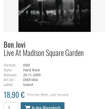
Bon Jovi
Live At Madison Square Garden
Format:
DVD
Style:
Hard Rock
Release:
20.11.2009
Art-Nr.:
DVD1454
Label:
Island
18,90 €
Preis
inkl. MwSt.
, zzgl.
Versand
In den Warenkorb