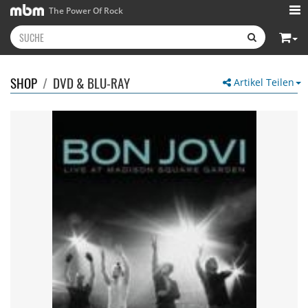
The Power Of Rock
SHOP
/
DVD & BLU-RAY
Artikel Teilen