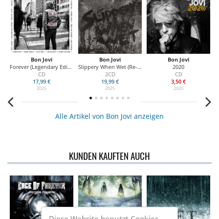
Bon Jovi
Bon Jovi
Bon Jovi
Forever (Legendary Edition)
Slippery When Wet (Re-issue) Deulxe Edition
2020
Thi
CD
2CD
CD
17,99 €
19,99 €
3,50 €
2025
2025
2020
Alle Artikel von Bon Jovi anzeigen
KUNDEN KAUFTEN AUCH
Diese Website benutzt Cookies