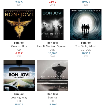
9,90 €
7,99 €
19,00 €
2014
2013
2010
Bon Jovi
Bon Jovi
Bon Jovi
Greatest Hits
Live At Madison Square Garden
The Circle, ltd.ed.
CD
DVD
CD+DVD
6,99 €
18,90 €
20,90 €
2010
2009
2009
Bon Jovi
Bon Jovi
Lost Highway
Bounce
CD
CD
15,50 €
15,50 €