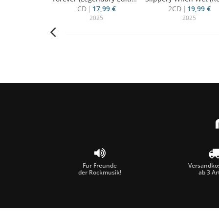
18,90 €
CD
17,99 €
2CD
19,99 €
009
2025
2025
Für Freunde
Versandkos
der Rockmusik!
ab 3 Ar