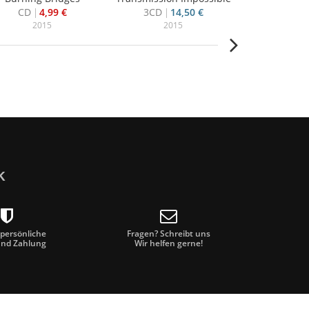
CD
4,99 €
3CD
14,50 €
2CD
7
2015
2015
20
k
 persönliche
Fragen? Schreibt uns
und Zahlung
Wir helfen gerne!