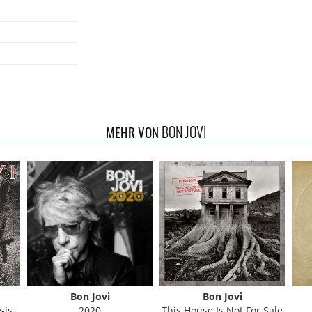
BON JOVI
MEHR VON
Bon Jovi
Bon Jovi
ition
2020
This House Is Not For Sale