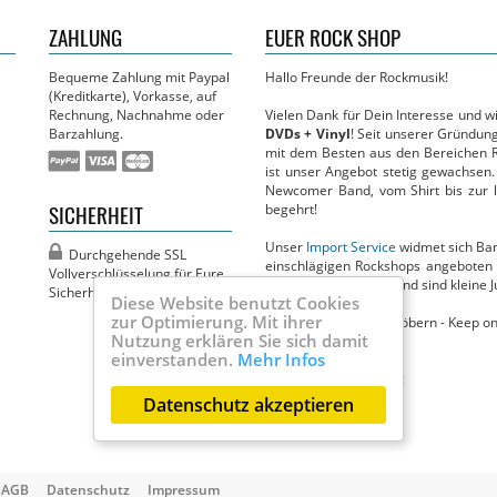
ZAHLUNG
EUER ROCK SHOP
Bequeme Zahlung mit Paypal
Hallo Freunde der Rockmusik!
(Kreditkarte), Vorkasse, auf
Rechnung, Nachnahme oder
Vielen Dank für Dein Interesse und 
Barzahlung.
DVDs + Vinyl
! Seit unserer Gründun
mit dem Besten aus den Bereichen R
ist unser Angebot stetig gewachsen.
Newcomer Band, vom Shirt bis zur li
SICHERHEIT
begehrt!
Unser
Import Service
widmet sich Band
Durchgehende SSL
einschlägigen Rockshops angeboten 
Vollver­­schlüsselung für Eure
Circus in nichts nach und sind kleine J
Sicherheit!
Diese Website benutzt Cookies
zur Optimierung. Mit ihrer
Jetzt viel Spaß beim Stöbern - Keep on
Nutzung erklären Sie sich damit
Dein MBM Team
einverstanden.
Mehr Infos
Ihr findet uns auch bei:
Datenschutz akzeptieren
AGB
Datenschutz
Impressum