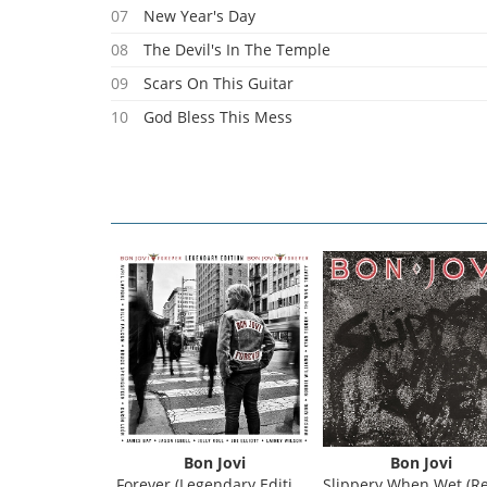
07
New Year's Day
08
The Devil's In The Temple
09
Scars On This Guitar
10
God Bless This Mess
11
Reunion
12
Real Love
13
All Hail The King
14
We Don't Run
15
Come On Up To Our House
 Jovi
Bon Jovi
Bon Jovi
n Square Garden
Forever (Legendary Edition)
Slippery When Wet (Re-issue) Deulxe Ed