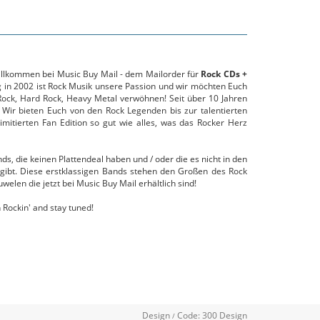
willkommen bei Music Buy Mail - dem Mailorder für
Rock CDs +
g in 2002 ist Rock Musik unsere Passion und wir möchten Euch
ock, Hard Rock, Heavy Metal verwöhnen! Seit über 10 Jahren
 Wir bieten Euch von den Rock Legenden bis zur talentierten
mitierten Fan Edition so gut wie alles, was das Rocker Herz
s, die keinen Plattendeal haben und / oder die es nicht in den
gibt. Diese erstklassigen Bands stehen den Großen des Rock
uwelen die jetzt bei Music Buy Mail erhältlich sind!
 Rockin' and stay tuned!
Design
Code:
300 Design
/