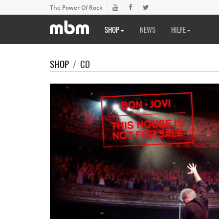
The Power Of Rock
SHOP
NEWS
HILFE
SHOP
/
CD