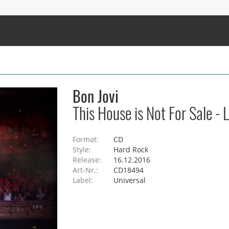
Bon Jovi
This House is Not For Sale -
Format:
CD
Style:
Hard Rock
Release:
16.12.2016
Art-Nr.:
CD18494
Label:
Universal