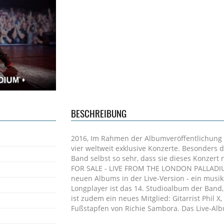
BESCHREIBUNG
2016, Im Rahmen der Albumveröffentlichung 
vier weltweit exklusive Konzerte. Besonders
Band selbst so sehr, dass sie dieses Konzert
FOR SALE - LIVE FROM THE LONDON PALLADIUM
neuen Albums in der Live-Version - ein musik
Longplayer ist das 14. Studioalbum der Band, 
ist zudem ein neues Mitglied: Gitarrist Phil X
Fußstapfen von Richie Sambora. Das Live-Alb