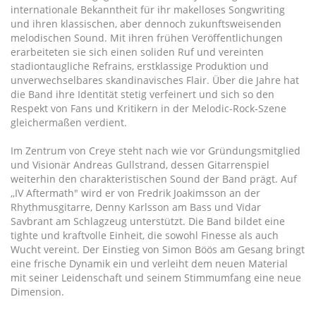
internationale Bekanntheit für ihr makelloses Songwriting
und ihren klassischen, aber dennoch zukunftsweisenden
melodischen Sound. Mit ihren frühen Veröffentlichungen
erarbeiteten sie sich einen soliden Ruf und vereinten
stadiontaugliche Refrains, erstklassige Produktion und
unverwechselbares skandinavisches Flair. Über die Jahre hat
die Band ihre Identität stetig verfeinert und sich so den
Respekt von Fans und Kritikern in der Melodic-Rock-Szene
gleichermaßen verdient.
Im Zentrum von Creye steht nach wie vor Gründungsmitglied
und Visionär Andreas Gullstrand, dessen Gitarrenspiel
weiterhin den charakteristischen Sound der Band prägt. Auf
,,IV Aftermath" wird er von Fredrik Joakimsson an der
Rhythmusgitarre, Denny Karlsson am Bass und Vidar
Savbrant am Schlagzeug unterstützt. Die Band bildet eine
tighte und kraftvolle Einheit, die sowohl Finesse als auch
Wucht vereint. Der Einstieg von Simon Böös am Gesang bringt
eine frische Dynamik ein und verleiht dem neuen Material
mit seiner Leidenschaft und seinem Stimmumfang eine neue
Dimension.