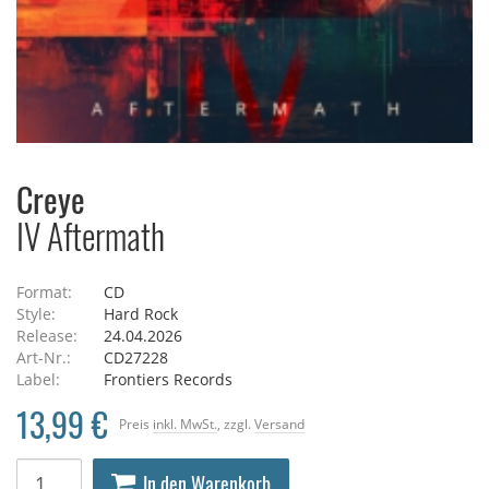
Creye
IV Aftermath
Format:
CD
Style:
Hard Rock
Release:
24.04.2026
Art-Nr.:
CD27228
Label:
Frontiers Records
13,99 €
Preis
inkl. MwSt.
, zzgl.
Versand
In den Warenkorb