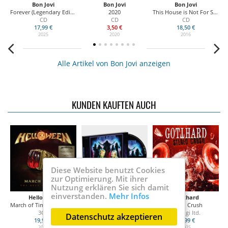
Bon Jovi
Bon Jovi
Bon Jovi
Forever (Legendary Edition)
2020
This House is Not For Sale - Live From The London Palladium
T
CD
CD
CD
17,99 €
3,50 €
18,50 €
2025
2020
2016
Alle Artikel von Bon Jovi anzeigen
KUNDEN KAUFTEN AUCH
Diese Website benutzt Cookies
zur Optimierung. Mit ihrer
Nutzung erklären Sie sich damit
einverstanden.
Mehr Infos
Helloween
Lordi
Gotthard
March of Time (the Best of 40 Years)
Limited Deadition
Stereo Crush
3CD
CD digi
CD digi ltd.
Datenschutz akzeptieren
19,99 €
16,99 €
16,99 €
2025
2025
2025