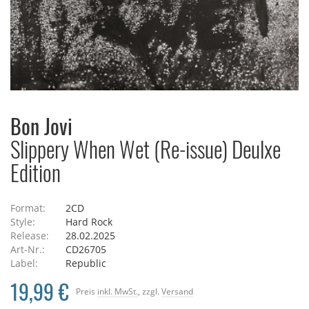
Bon Jovi
Slippery When Wet (Re-issue) Deulxe
Edition
Format:
2CD
Style:
Hard Rock
Release:
28.02.2025
Art-Nr.:
CD26705
Label:
Republic
19,99 €
Preis
inkl. MwSt.
, zzgl.
Versand