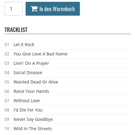
In den Warenkorb
TRACKLIST
01
Let It Rock
02
You Give Love A Bad Name
03
Livin' On A Prayer
04
Social Disease
05
Wanted Dead Or Alive
06
Raise Your Hands
07
Without Love
08
I'd Die For You
09
Never Say Goodbye
10
Wild In The Streets