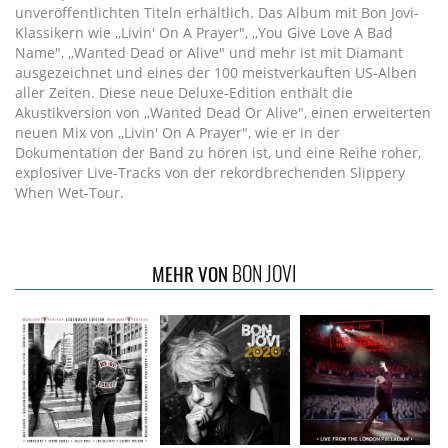
unveröffentlichten Titeln erhältlich. Das Album mit Bon Jovi-
Klassikern wie ,,Livin' On A Prayer", ,,You Give Love A Bad
Name", ,,Wanted Dead or Alive" und mehr ist mit Diamant
ausgezeichnet und eines der 100 meistverkauften US-Alben
aller Zeiten. Diese neue Deluxe-Edition enthält die
Akustikversion von ,,Wanted Dead Or Alive", einen erweiterten
neuen Mix von ,,Livin' On A Prayer", wie er in der
Dokumentation der Band zu hören ist, und eine Reihe roher,
explosiver Live-Tracks von der rekordbrechenden Slippery
When Wet-Tour.
BON JOVI
MEHR VON