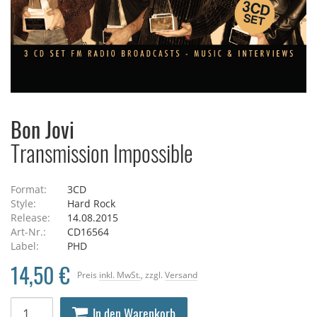
Bon Jovi
Transmission Impossible
Format:
3CD
Style:
Hard Rock
Release:
14.08.2015
Art-Nr.:
CD16564
Label:
PHD
14,50 €
Preis
inkl. MwSt.
, zzgl.
Versand
In den Warenkorb