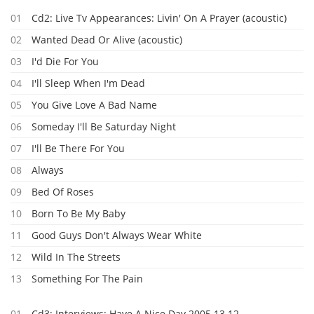
01
Cd2: Live Tv Appearances: Livin' On A Prayer (acoustic)
02
Wanted Dead Or Alive (acoustic)
03
I'd Die For You
04
I'll Sleep When I'm Dead
05
You Give Love A Bad Name
06
Someday I'll Be Saturday Night
07
I'll Be There For You
08
Always
09
Bed Of Roses
10
Born To Be My Baby
11
Good Guys Don't Always Wear White
12
Wild In The Streets
13
Something For The Pain
01
Cd3: Interviews: Have A Nice Day 2005 13.12.