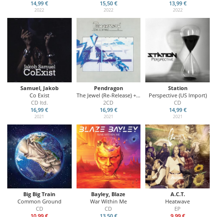
14,99 €
15,50 €
13,99 €
2022
2022
2022
Samuel, Jakob
Pendragon
Station
Co Exist
The Jewel (Re-Release) + Bonus CD
Perspective (US Import)
CD ltd.
2CD
CD
16,99 €
16,99 €
14,99 €
2021
2021
2021
Big Big Train
Bayley, Blaze
A.C.T.
Common Ground
War Within Me
Heatwave
CD
CD
EP
10,99 €
13,50 €
9,99 €