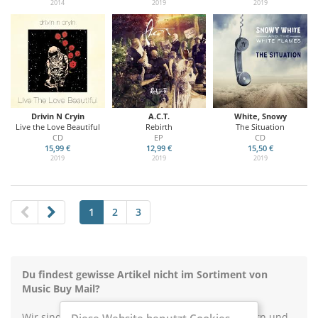
2014
2019
2019
Drivin N Cryin
A.C.T.
White, Snowy
Live the Love Beautiful
Rebirth
The Situation
CD
EP
CD
15,99 €
12,99 €
15,50 €
2019
2019
2019
1
2
3
Du findest gewisse Artikel nicht im Sortiment von
Music Buy Mail?
Wir sind ständig dabei unser Angebot zu erweitern und