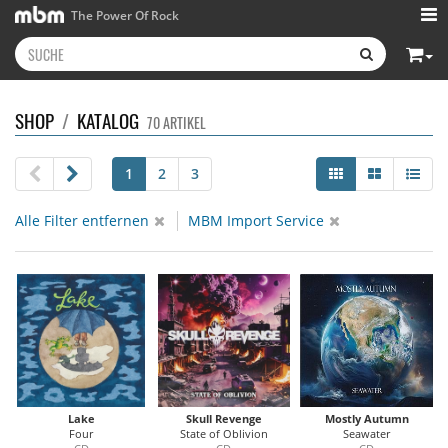
The Power Of Rock
SHOP
/
KATALOG
70 ARTIKEL
1
2
3
Alle Filter entfernen
MBM Import Service
Lake
Skull Revenge
Mostly Autumn
Four
State of Oblivion
Seawater