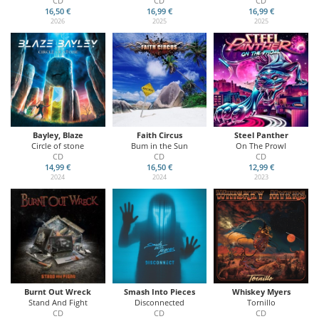
CD
CD
CD
16,50 €
16,99 €
16,99 €
2026
2025
2025
Bayley, Blaze
Faith Circus
Steel Panther
Circle of stone
Bum in the Sun
On The Prowl
CD
CD
CD
14,99 €
16,50 €
12,99 €
2024
2024
2023
Burnt Out Wreck
Smash Into Pieces
Whiskey Myers
Stand And Fight
Disconnected
Tornillo
CD
CD
CD