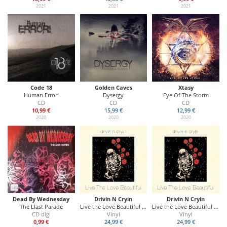
2021
2021
2021
Code 18
Golden Caves
Xtasy
Human Error!
Dysergy
Eye Of The Storm
CD
CD
CD
10,99 €
15,99 €
12,99 €
2020
2020
2020
Dead By Wednesday
Drivin N Cryin
Drivin N Cryin
The Llast Parade
Live the Love Beautiful (Blue Vinyl)
Live the Love Beautiful (Clear Vinyl)
CD digi
Vinyl
Vinyl
0,99 €
24,99 €
24,99 €