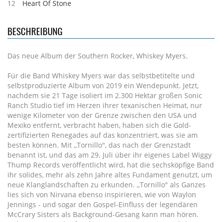
12
Heart Of Stone
BESCHREIBUNG
Das neue Album der Southern Rocker, Whiskey Myers.
Für die Band Whiskey Myers war das selbstbetitelte und
selbstproduzierte Album von 2019 ein Wendepunkt. Jetzt,
nachdem sie 21 Tage isoliert im 2.300 Hektar großen Sonic
Ranch Studio tief im Herzen ihrer texanischen Heimat, nur
wenige Kilometer von der Grenze zwischen den USA und
Mexiko entfernt, verbracht haben, haben sich die Gold-
zertifizierten Renegades auf das konzentriert, was sie am
besten können. Mit ,,Tornillo", das nach der Grenzstadt
benannt ist, und das am 29. Juli über ihr eigenes Label Wiggy
Thump Records veröffentlicht wird, hat die sechsköpfige Band
ihr solides, mehr als zehn Jahre altes Fundament genutzt, um
neue Klanglandschaften zu erkunden. ,,Tornillo" als Ganzes
lies sich von Nirvana ebenso inspirieren, wie von Waylon
Jennings - und sogar den Gospel-Einfluss der legendären
McCrary Sisters als Background-Gesang kann man hören.