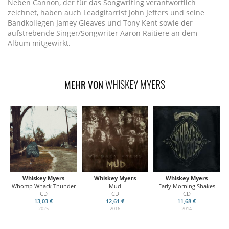
Neben Cannon, der für das Songwriting verantwortlich
zeichnet, haben auch Leadgitarrist John Jeffers und seine
Bandkollegen Jamey Gleaves und Tony Kent sowie der
aufstrebende Singer/Songwriter Aaron Raitiere an dem
Album mitgewirkt.
WHISKEY MYERS
MEHR VON
Whiskey Myers
Whiskey Myers
Whiskey Myers
Whomp Whack Thunder
Mud
Early Morning Shakes
CD
CD
CD
13,03 €
12,61 €
11,68 €
2025
2016
2014