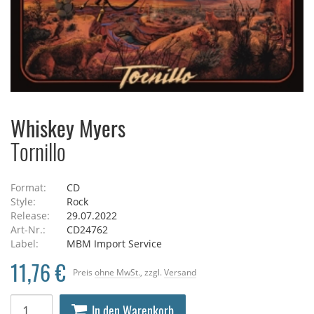
Whiskey Myers
Tornillo
Format:
CD
Style:
Rock
Release:
29.07.2022
Art-Nr.:
CD24762
Label:
MBM Import Service
11,76 €
Preis
ohne MwSt.
, zzgl.
Versand
In den Warenkorb