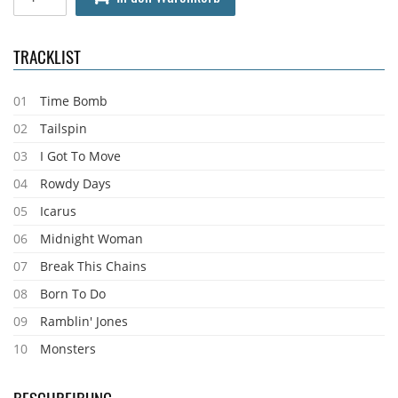
TRACKLIST
01
Time Bomb
02
Tailspin
03
I Got To Move
04
Rowdy Days
05
Icarus
06
Midnight Woman
07
Break This Chains
08
Born To Do
09
Ramblin' Jones
10
Monsters