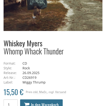
Whiskey Myers
Whomp Whack Thunder
Format:
CD
Style:
Rock
Release:
26.09.2025
Art-Nr.:
CD26919
Label:
Wiggy Thrump
15,50 €
Preis
inkl. MwSt.
, zzgl.
Versand
In den Warenkorb