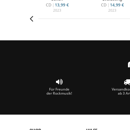
13,99 €
CD
13,99 €
CD
14,99 €
022
2023
2023
Für Freunde
Versandkos
der Rockmusik!
ab 3 Ar