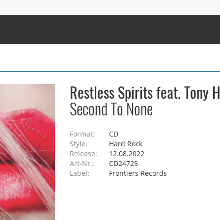
Restless Spirits feat. Tony
Second To None
Format:
CD
Style:
Hard Rock
Release:
12.08.2022
Art-Nr.:
CD24725
Label:
Frontiers Records