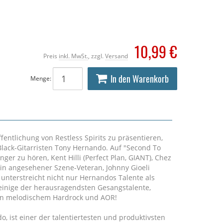
10,99 €
Preis
inkl. MwSt.
, zzgl.
Versand
In den Warenkorb
Menge:
öffentlichung von Restless Spirits zu präsentieren,
lack-Gitarristen Tony Hernando. Auf "Second To
er zu hören, Kent Hilli (Perfect Plan, GIANT), Chez
ein angesehener Szene-Veteran, Johnny Gioeli
" unterstreicht nicht nur Hernandos Talente als
einige der herausragendsten Gesangstalente,
on melodischem Hardrock und AOR!
o, ist einer der talentiertesten und produktivsten