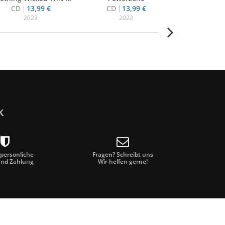
CD
13,99 €
CD
13,99 €
CD
10
2023
2022
20
k
 persönliche
Fragen? Schreibt uns
und Zahlung
Wir helfen gerne!