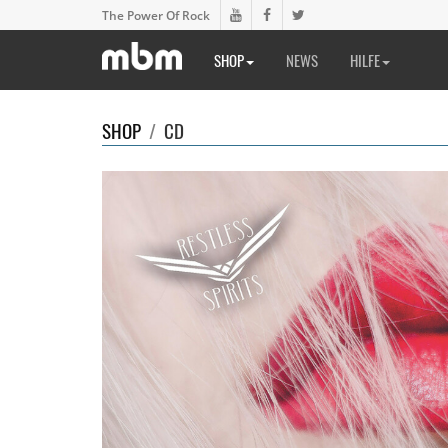
The Power Of Rock
SHOP
NEWS
HILFE
SHOP
/
CD