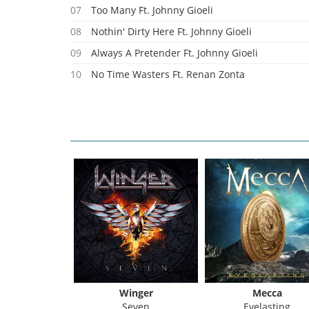
07
Too Many Ft. Johnny Gioeli
08
Nothin' Dirty Here Ft. Johnny Gioeli
09
Always A Pretender Ft. Johnny Gioeli
10
No Time Wasters Ft. Renan Zonta
11
Dirty Money Ft. Kent Hilli
conic
Winger
Mecca
nd Skin
Seven
Evelasting