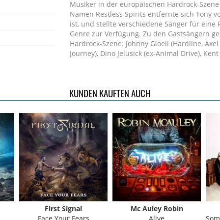
Musiker in der europäischen Hardrock-Szen
Namen Restless Spirits entfernte sich Tony v
ist, und stellte verschiedene Sänger für ein
Genre zur Verfügung. Zu den Gastsängern ge
Hardrock-Szene: Johnny Gioeli (Hardline, Axel 
Journey), Dino Jelusick (ex-Animal Drive), Kent
(Hardline), und Diego Valdez (Dream Child)
Schlagzeug gespielt.
KUNDEN KAUFTEN AUCH
First Signal
Mc Auley Robin
Face Your Fears
Alive
Somet