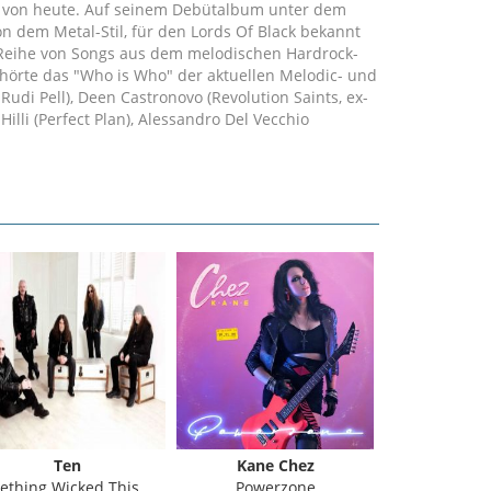
e von heute. Auf seinem Debütalbum unter dem
on dem Metal-Stil, für den Lords Of Black bekannt
e Reihe von Songs aus dem melodischen Hardrock-
hörte das "Who is Who" der aktuellen Melodic- und
Rudi Pell), Deen Castronovo (Revolution Saints, ex-
 Hilli (Perfect Plan), Alessandro Del Vecchio
. Deen Castronovo hat auf dem gesamten Album auch
Ten
Kane Chez
Perfect
hing Wicked This Way Comes
Powerzone
Brace Fo