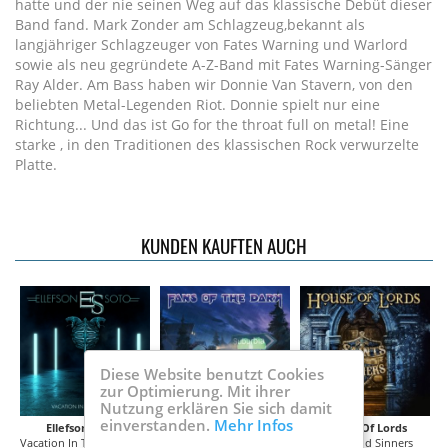
hatte und der nie seinen Weg auf das klassische Debüt dieser
Band fand. Mark Zonder am Schlagzeug,bekannt als
langjähriger Schlagzeuger von Fates Warning und Warlord
sowie als neu gegründete A-Z-Band mit Fates Warning-Sänger
Ray Alder. Am Bass haben wir Donnie Van Stavern, von den
beliebten Metal-Legenden Riot. Donnie spielt nur eine
Richtung... Und das ist Go for the throat full on metal! Eine
starke , in den Traditionen des klassischen Rock verwurzelte
Platte.
KUNDEN KAUFTEN AUCH
Diese Website benutzt Cookies
zur Optimierung. Mit ihrer
Nutzung erklären Sie sich damit
einverstanden.
Mehr Infos
Ellefson / Soto
Fans of the Dark
House Of Lords
l)
Vacation In The Underground
Suburbia
Saints And Sinners