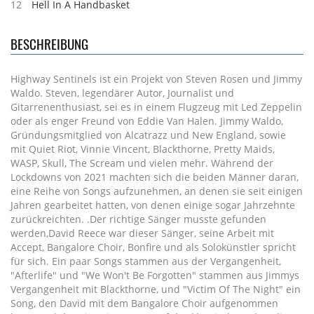
12
Hell In A Handbasket
BESCHREIBUNG
Highway Sentinels ist ein Projekt von Steven Rosen und Jimmy
Waldo. Steven, legendärer Autor, Journalist und
Gitarrenenthusiast, sei es in einem Flugzeug mit Led Zeppelin
oder als enger Freund von Eddie Van Halen. Jimmy Waldo,
Gründungsmitglied von Alcatrazz und New England, sowie
mit Quiet Riot, Vinnie Vincent, Blackthorne, Pretty Maids,
WASP, Skull, The Scream und vielen mehr. Während der
Lockdowns von 2021 machten sich die beiden Männer daran,
eine Reihe von Songs aufzunehmen, an denen sie seit einigen
Jahren gearbeitet hatten, von denen einige sogar Jahrzehnte
zurückreichten. .Der richtige Sänger musste gefunden
werden,David Reece war dieser Sänger, seine Arbeit mit
Accept, Bangalore Choir, Bonfire und als Solokünstler spricht
für sich. Ein paar Songs stammen aus der Vergangenheit,
"Afterlife" und "We Won't Be Forgotten" stammen aus Jimmys
Vergangenheit mit Blackthorne, und "Victim Of The Night" ein
Song, den David mit dem Bangalore Choir aufgenommen