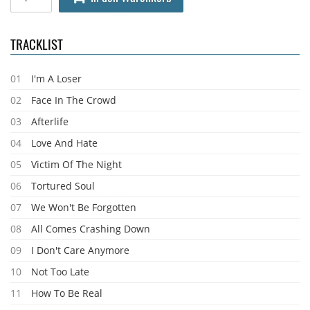
TRACKLIST
01
I'm A Loser
02
Face In The Crowd
03
Afterlife
04
Love And Hate
05
Victim Of The Night
06
Tortured Soul
07
We Won't Be Forgotten
08
All Comes Crashing Down
09
I Don't Care Anymore
10
Not Too Late
11
How To Be Real