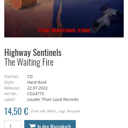
Highway Sentinels
The Waiting Fire
Format:
CD
Style:
Hard Rock
Release:
22.07.2022
Art-Nr.:
CD24773
Label:
Louder Than Loud Records
14,50 €
Preis
inkl. MwSt.
, zzgl.
Versand
In den Warenkorb