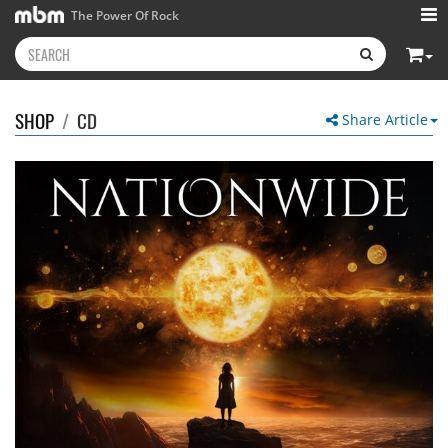
The Power Of Rock
SHOP
/
CD
Share Article