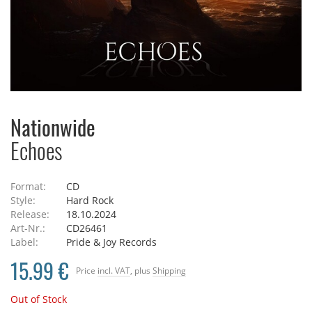
Nationwide
Echoes
Format:
CD
Style:
Hard Rock
Release:
18.10.2024
Art-Nr.:
CD26461
Label:
Pride & Joy Records
15.99 €
Price
incl. VAT
, plus
Shipping
Out of Stock