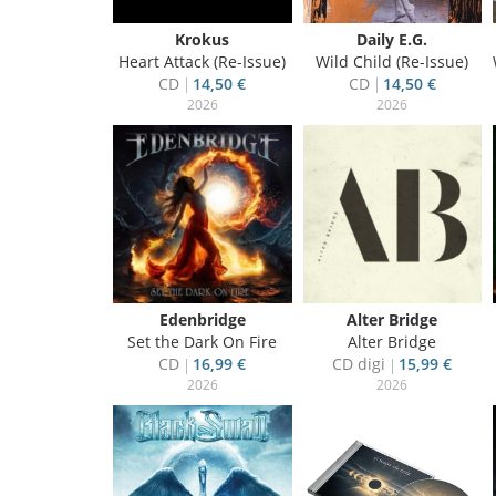
Krokus
Daily E.G.
Heart Attack (Re-Issue)
Wild Child (Re-Issue)
CD
14,50 €
CD
14,50 €
2026
2026
Edenbridge
Alter Bridge
Set the Dark On Fire
Alter Bridge
CD
16,99 €
CD digi
15,99 €
2026
2026