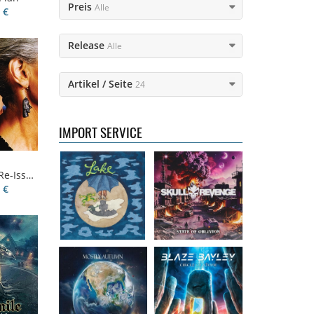
Preis
Alle
 €
Release
Alle
Lake
- Four
Skull Revenge
-
Artikel / Seite
24
16,50 €
State of Oblivion
16,99 €
IMPORT SERVICE
Mostly Autumn
Bayley, Blaze
-
-Issue)
- Seawater
Circle of stone
 €
16,99 €
14,99 €
Faith Circus
-
Steel Panther
-
Bum in the Sun
On The Prowl
16,50 €
12,99 €