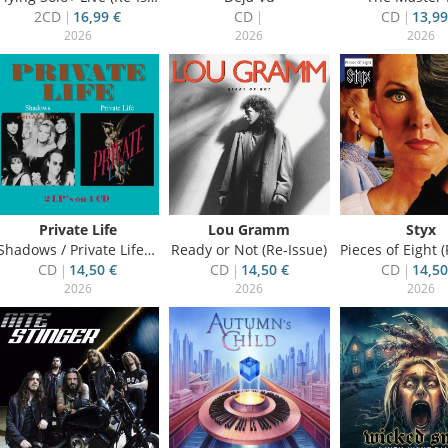
2CD
16,99 €
CD
CD
13,99
2026
2026
2026
Private Life
Lou Gramm
Styx
Shadows / Private Life (Re-Issue)
Ready or Not (Re-Issue)
Pieces of Eight (Re
CD
14,50 €
CD
14,50 €
CD
14,50
2026
2026
2026