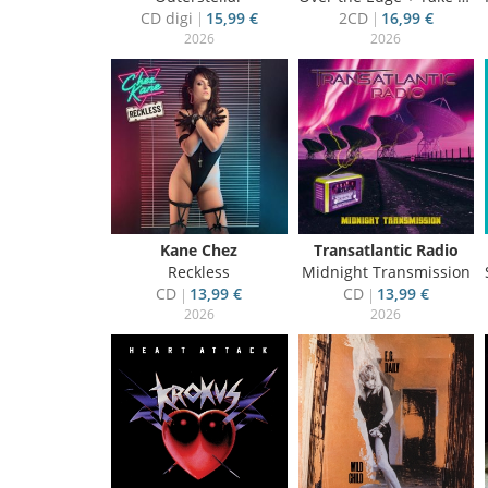
CD digi
15,99 €
2CD
16,99 €
2026
2026
Kane Chez
Transatlantic Radio
Reckless
Midnight Transmission
CD
13,99 €
CD
13,99 €
2026
2026