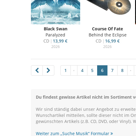
Black Swan
Course Of Fate
Paralyzed
Behind the Eclipse
CD
13,99 €
CD
16,99 €
2026
2026
1
4
5
6
7
8
•
•
Du findest gewisse Artikel nicht im Sortiment 
Wir sind ständig dabei unser Angebot zu erweit
Wunschartikel mitteilen, sollte dieser nicht im 
gewünschten Artikels (z.B. CD, DVD, oder Vinyl). 
Weiter zum „Suche Musik“ Formular