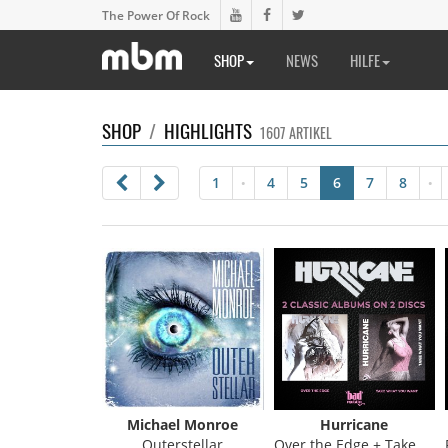
The Power Of Rock
SHOP
NEWS
HILFE
SHOP
/
HIGHLIGHTS
1607 ARTIKEL
1
4
5
6
7
8
•
•
Michael Monroe
Hurricane
Outerstellar
Over the Edge + Take What You Want (Re-Issue)