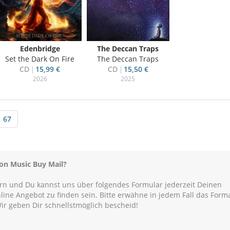
Edenbridge
The Deccan Traps
Set the Dark On Fire
The Deccan Traps
CD
15,99 €
CD
15,50 €
2026
2025
67
von Music Buy Mail?
ern und Du kannst uns über folgendes Formular jederzeit Deinen
Online Angebot zu finden sein. Bitte erwähne in jedem Fall das Form
Wir geben Dir schnellstmöglich bescheid!