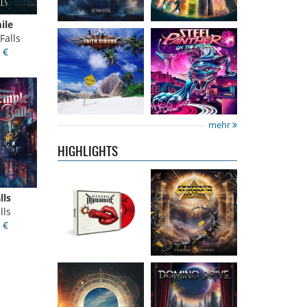
ile
Falls
 €
Kissin'
Stryper
- Throne
Dynamite
-
Of Thorns
Kissin' Dynamite
14,99 €
mehr
15,99 €
HIGHLIGHTS
Nickelback
-
Domino Drive
-
lls
Everything
Cosmic Theater
lls
Under The Sun
15,99 €
 €
16,99 €
Catley, Bob
-
Invincia
-
Whispers &
Echoes From