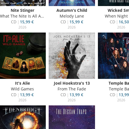
Nite Stinger
Autumn's Child
Wicked Sm
What The Nite Is All About
Melody Lane
When Night 
CD
15,99 €
CD
15,99 €
CD
16,50
2026
2026
2026
It's Alie
Joel Hoekstra's 13
Temple Ba
Wild Games
From The Fade
Temple Ba
CD
13,99 €
CD
13,99 €
CD
13,99
2026
2026
2026