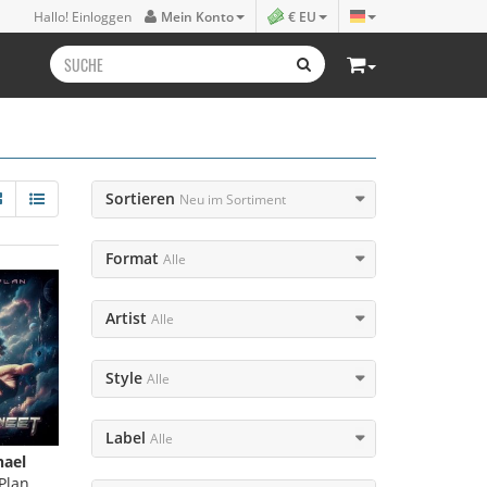
Hallo! Einloggen
Mein Konto
€ EU
Sortieren
Neu im Sortiment
Format
Alle
Artist
Alle
Style
Alle
Label
Alle
hael
Plan