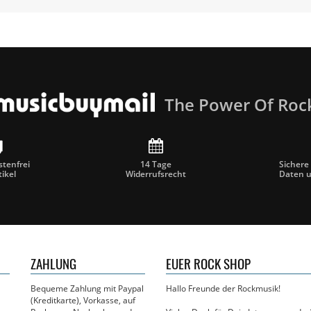
The Power Of Roc
tenfrei
14 Tage
Sichere
tikel
Widerrufsrecht
Daten 
ZAHLUNG
EUER ROCK SHOP
Bequeme Zahlung mit Paypal
Hallo Freunde der Rockmusik!
(Kreditkarte), Vorkasse, auf