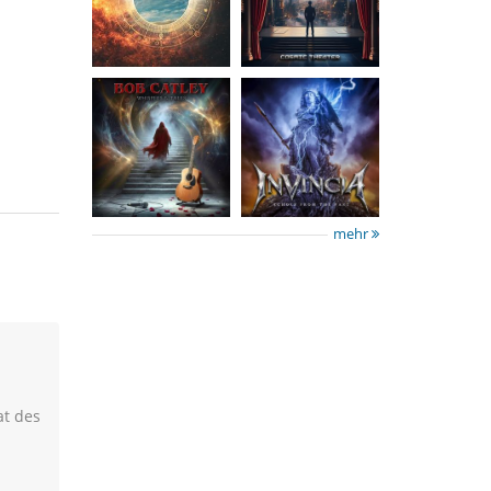
Tales
The Past
15,50 €
15,50 €
mehr
at des