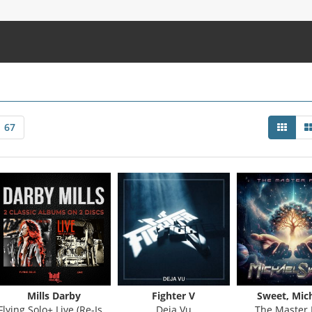
67
Mills Darby
Fighter V
Sweet, Mic
Flying Solo+ Live (Re-Issue)
Deja Vu
The Master 