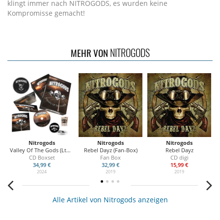
klingt immer nach NITROGODS, es wurden keine
Kompromisse gemacht!
NITROGODS
MEHR VON
Nitrogods
Nitrogods
Nitrogods
Valley Of The Gods (Ltd. Boxset)
Rebel Dayz (Fan-Box)
Rebel Dayz
CD Boxset
Fan Box
CD digi
34,99 €
32,99 €
15,99 €
2024
2019
2019
Alle Artikel von Nitrogods anzeigen