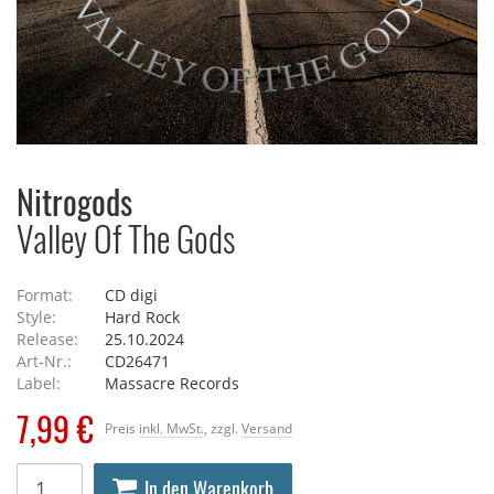
Nitrogods
Valley Of The Gods
Format:
CD digi
Style:
Hard Rock
Release:
25.10.2024
Art-Nr.:
CD26471
Label:
Massacre Records
7,99 €
Preis
inkl. MwSt.
, zzgl.
Versand
In den Warenkorb