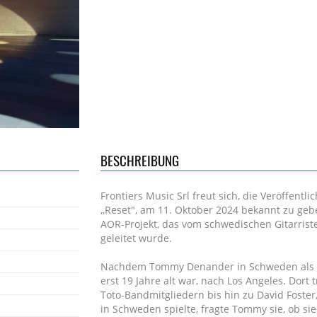
BESCHREIBUNG
Frontiers Music Srl freut sich, die Veröffent
,,Reset", am 11. Oktober 2024 bekannt zu gebe
AOR-Projekt, das vom schwedischen Gitarri
geleitet wurde.
Nachdem Tommy Denander in Schweden als Stu
erst 19 Jahre alt war, nach Los Angeles. Dort 
Toto-Bandmitgliedern bis hin zu David Foster
in Schweden spielte, fragte Tommy sie, ob s