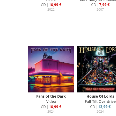
CD
10,99 €
CD
7,99 €
2022
2007
 Nail
Fans of the Dark
House Of Lords
 Nail
Video
Full Tilt Overdrive
13,99 €
CD
10,99 €
CD
13,99 €
024
2024
2024