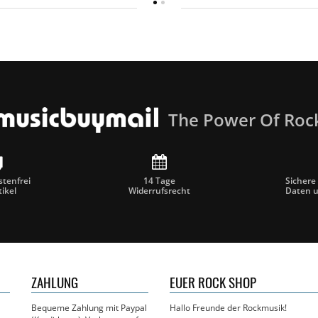
The Power Of Roc
tenfrei
14 Tage
Sichere
tikel
Widerrufsrecht
Daten 
ZAHLUNG
EUER ROCK SHOP
Bequeme Zahlung mit Paypal
Hallo Freunde der Rockmusik!