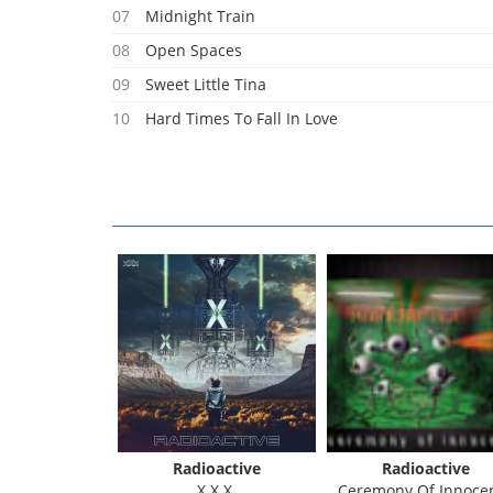
07
Midnight Train
08
Open Spaces
09
Sweet Little Tina
10
Hard Times To Fall In Love
11
Breakaway
Radioactive
Radioactive
X.X.X.
Ceremony Of Innoce