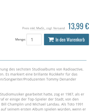
13,99 €
Preis
inkl. MwSt.
, zzgl.
Versand
In den Warenkorb
Menge:
lichung des sechsten Studioalbums von Radioactive,
n. Es markiert eine brillante Rückkehr für das
sten/Songwriter/Produzenten Tommy Denander
diomusiker gearbeitet hatte, zog er 1987, als er
traf er einige der Top-Spieler der Stadt, von den
, Bill Champlin und Michael Landau. Als Toto 1991
ie auf seinem ersten Album spielen würden, wenn er