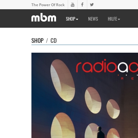
The Power Of Rock
SHOP
NEWS
HILFE
SHOP
/
CD