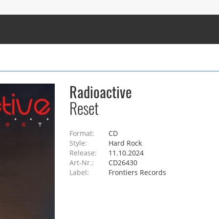
Radioactive
Reset
Format:
CD
Style:
Hard Rock
Release:
11.10.2024
Art-Nr.:
CD26430
Label:
Frontiers Records