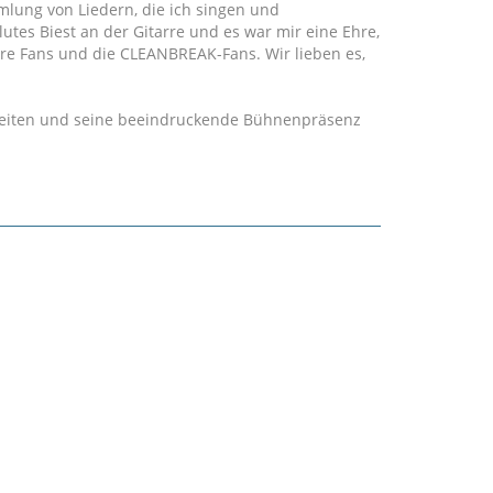
ammlung von Liedern, die ich singen und
olutes Biest an der Gitarre und es war mir eine Ehre,
ere Fans und die CLEANBREAK-Fans. Wir lieben es,
keiten und seine beeindruckende Bühnenpräsenz
wie Steven Tyler, Sammy Hagar und Rob Halford
tler weiter, indem er die Grenzen des Heavy Metal
u bleibt.
d seines Auftritts in Staffel 10 von American Idol,
e Aufmerksamkeit. Im Laufe seiner Karriere hat
n Musikern zusammengearbeitet, darunter Stevie
om Jones, Mick Mars von Mötley Crüe, Bob Babbitt
 nur einige zu nennen.