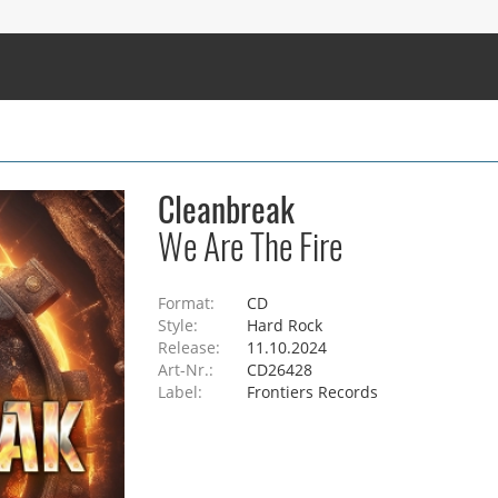
Cleanbreak
We Are The Fire
Format:
CD
Style:
Hard Rock
Release:
11.10.2024
Art-Nr.:
CD26428
Label:
Frontiers Records