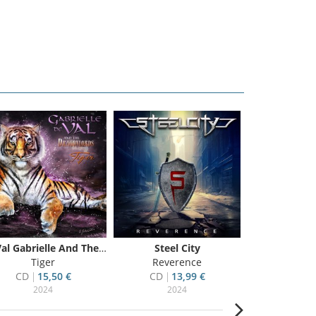
De Val Gabrielle And The Dragonlords
Steel City
Find
Tiger
Reverence
Night
CD
15,50 €
CD
13,99 €
CD
13
2024
2024
20