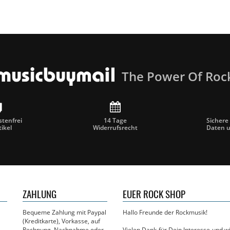
The Power Of Roc
tenfrei
14 Tage
Sichere
tikel
Widerrufsrecht
Daten 
ZAHLUNG
EUER ROCK SHOP
Bequeme Zahlung mit Paypal
Hallo Freunde der Rockmusik!
(Kreditkarte), Vorkasse, auf
Rechnung, Nachnahme oder
Vielen Dank für Dein Interesse und 