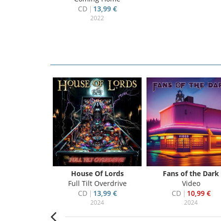
CD
13,99 €
2022
ns Edge
House Of Lords
Fans of the Dark
It Right
Full Tilt Overdrive
Video
10,99 €
CD
13,99 €
CD
10,99 €
023
2024
2024