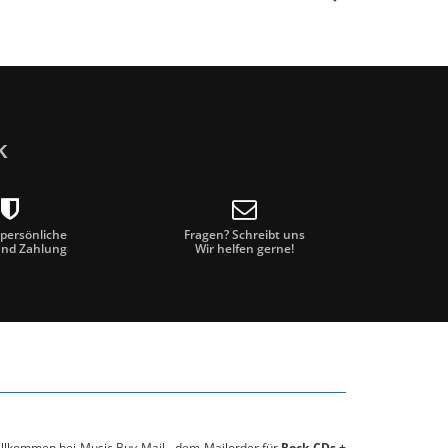
k
 persönliche
Fragen? Schreibt uns
und Zahlung
Wir helfen gerne!
willkommen bei Music Buy Mail - dem Mailorder für
Rock CDs +