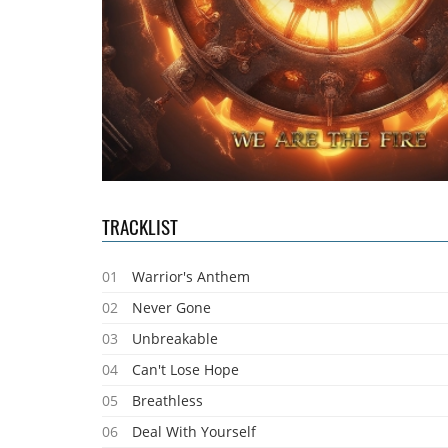
TRACKLIST
01
Warrior's Anthem
02
Never Gone
03
Unbreakable
04
Can't Lose Hope
05
Breathless
06
Deal With Yourself