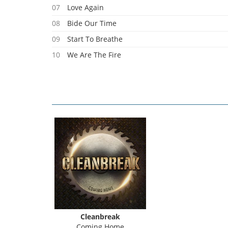
07
Love Again
08
Bide Our Time
09
Start To Breathe
10
We Are The Fire
11
Resilience In Our Souls
Cleanbreak
Coming Home