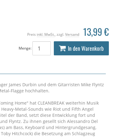
13,99 €
Preis
inkl. MwSt.
, zzgl.
Versand
In den Warenkorb
Menge:
ger James Durbin und dem Gitarristen Mike Flyntz
-Metal-Flagge hochhalten.
,Coming Home" hat CLEANBREAK weiterhin Musik
 Heavy-Metal-Sounds wie Riot und Fifth Angel
pitel der Band, setzt diese Entwicklung fort und
nd Flyntz. Zu ihnen gesellt sich Alessandro Del
Plas) am Bass, Keyboard und Hintergrundgesang,
 Toby Hitchcock) die Besetzung am Schlagzeug