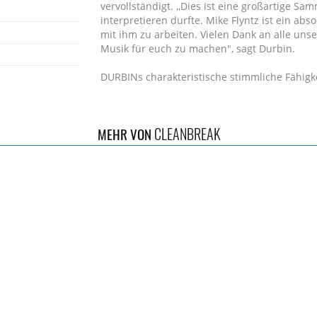
vervollständigt. ,,Dies ist eine großartige S
interpretieren durfte. Mike Flyntz ist ein abs
mit ihm zu arbeiten. Vielen Dank an alle uns
Musik für euch zu machen", sagt Durbin.
DURBINs charakteristische stimmliche Fähig
haben ihm Lob von Rock- und Metallegenden 
eingebracht, und er entwickelt sich als Küns
erweitert und gleichzeitig seinen Wurzeln tre
CLEANBREAK
MEHR VON
Sein Weg in die Musikindustrie erregte währen
wo er furchtlos für Heavy Metal eintrat, groß
DURBIN mit einer beeindruckenden Reihe vo
Wonder, Don Was, Zakk Wylde, Sheryl Crow, T
von The Funk Brothers und Steel Panther, um