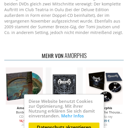
beiden DVDs gleich zwei Mitschnitte verewigt: Der komplette
Auftritt im Club Teatria in Oulu (bei der Deluxe Edition
außerdem in Form einer Doppel-CD beinhaltet), der im
vergangenen November aufgezeichnet wurde. Ebenfalls aus
2009 stammt der Summer Breeze-Gig, der Tomi Joutsen und
Co. in anderem Setting, jedoch nicht minder mitreißend zeigt.
AMORPHIS
MEHR VON
Diese Website benutzt Cookies
zur Optimierung. Mit ihrer
Amorphis
Amorphis
Amorphis
Nutzung erklären Sie sich damit
Borderland
Rarities 1991 - 2001
Tales From The Thousand Lakes (Live At Tavastia)
Qu
einverstanden.
Mehr Infos
CD digi
CD
CD+Blu-ray
16,99 €
15,50 €
20,99 €
2025
2024
2024
Datenschutz akzeptieren