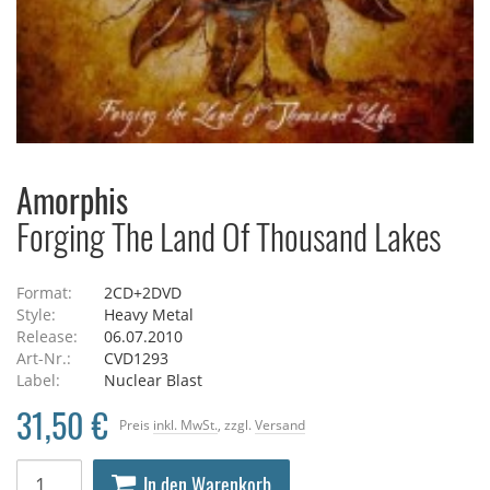
Amorphis
Forging The Land Of Thousand Lakes
Format:
2CD+2DVD
Style:
Heavy Metal
Release:
06.07.2010
Art-Nr.:
CVD1293
Label:
Nuclear Blast
31,50 €
Preis
inkl. MwSt.
, zzgl.
Versand
In den Warenkorb