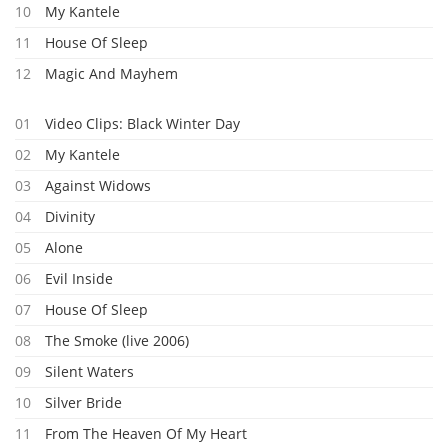
10
My Kantele
11
House Of Sleep
12
Magic And Mayhem
01
Video Clips: Black Winter Day
02
My Kantele
03
Against Widows
04
Divinity
05
Alone
06
Evil Inside
07
House Of Sleep
08
The Smoke (live 2006)
09
Silent Waters
10
Silver Bride
11
From The Heaven Of My Heart