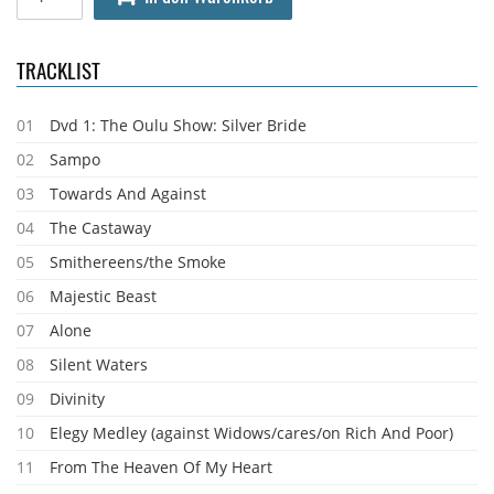
TRACKLIST
01
Dvd 1: The Oulu Show: Silver Bride
02
Sampo
03
Towards And Against
04
The Castaway
05
Smithereens/the Smoke
06
Majestic Beast
07
Alone
08
Silent Waters
09
Divinity
10
Elegy Medley (against Widows/cares/on Rich And Poor)
11
From The Heaven Of My Heart