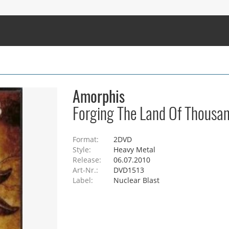
Amorphis
Forging The Land Of Thousa
Format:
2DVD
Style:
Heavy Metal
Release:
06.07.2010
Art-Nr.:
DVD1513
Label:
Nuclear Blast