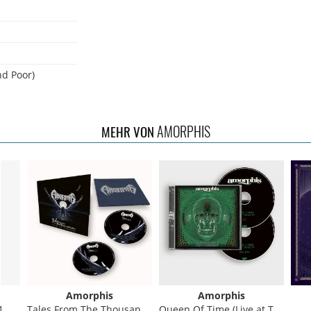
nd Poor)
AMORPHIS
MEHR VON
Scar
Amorphis
Amorphis
1
Tales From The Thousand Lakes (Live At Tavastia)
Queen Of Time (Live at Tavastia 2021)