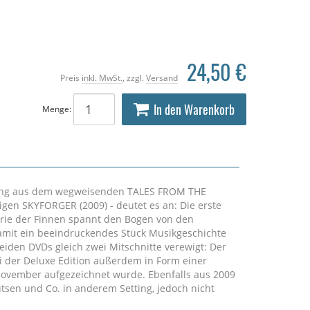
24,50 €
Preis
inkl. MwSt.
, zzgl.
Versand
In den Warenkorb
Menge:
pfung aus dem wegweisenden TALES FROM THE
n SKYFORGER (2009) - deutet es an: Die erste
torie der Finnen spannt den Bogen von den
amit ein beeindruckendes Stück Musikgeschichte
eiden DVDs gleich zwei Mitschnitte verewigt: Der
ei der Deluxe Edition außerdem in Form einer
November aufgezeichnet wurde. Ebenfalls aus 2009
sen und Co. in anderem Setting, jedoch nicht