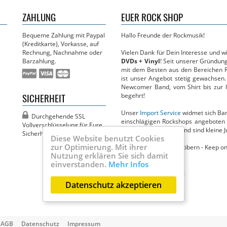
ZAHLUNG
EUER ROCK SHOP
Bequeme Zahlung mit Paypal
Hallo Freunde der Rockmusik!
(Kreditkarte), Vorkasse, auf
Rechnung, Nachnahme oder
Vielen Dank für Dein Interesse und 
Barzahlung.
DVDs + Vinyl
! Seit unserer Gründun
mit dem Besten aus den Bereichen R
ist unser Angebot stetig gewachsen.
Newcomer Band, vom Shirt bis zur li
SICHERHEIT
begehrt!
Unser
Import Service
widmet sich Band
Durchgehende SSL
einschlägigen Rockshops angeboten 
Vollver­­schlüsselung für Eure
Circus in nichts nach und sind kleine J
Sicherheit!
Diese Website benutzt Cookies
zur Optimierung. Mit ihrer
Jetzt viel Spaß beim Stöbern - Keep on
Nutzung erklären Sie sich damit
Dein MBM Team
einverstanden.
Mehr Infos
Ihr findet uns auch bei:
Datenschutz akzeptieren
AGB
Datenschutz
Impressum