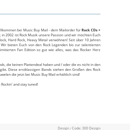
willkommen bei Music Buy Mail - dem Mailorder für
Rock CDs +
g in 2002 ist Rock Musik unsere Passion und wir möchten Euch
ock, Hard Rock, Heavy Metal verwöhnen! Seit über 10 Jahren
 Wir bieten Euch von den Rock Legenden bis zur talentierten
mitierten Fan Edition so gut wie alles, was das Rocker Herz
s, die keinen Plattendeal haben und / oder die es nicht in den
gibt. Diese erstklassigen Bands stehen den Großen des Rock
uwelen die jetzt bei Music Buy Mail erhältlich sind!
 Rockin' and stay tuned!
Design
Code:
300 Design
/