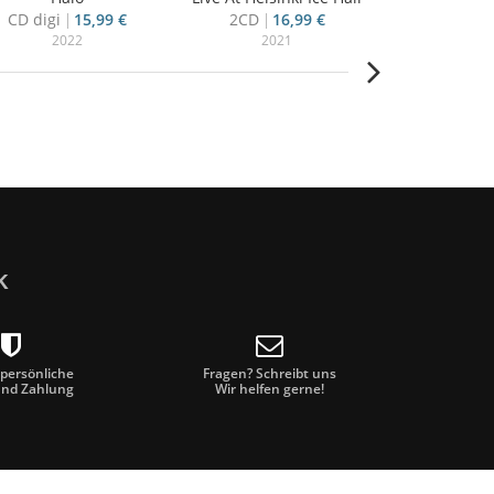
CD digi
15,99 €
2CD
16,99 €
CD
6
2022
2021
20
k
 persönliche
Fragen? Schreibt uns
und Zahlung
Wir helfen gerne!