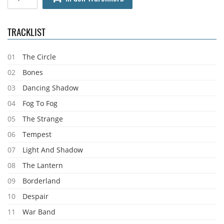
TRACKLIST
01
The Circle
02
Bones
03
Dancing Shadow
04
Fog To Fog
05
The Strange
06
Tempest
07
Light And Shadow
08
The Lantern
09
Borderland
10
Despair
11
War Band