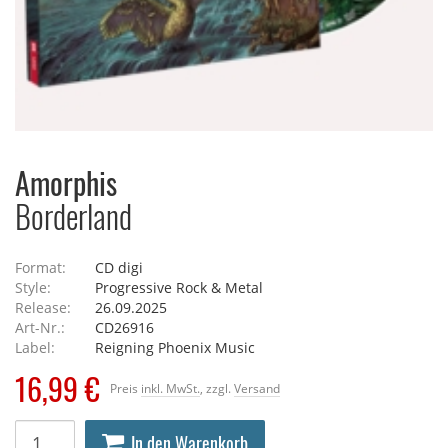
Amorphis
Borderland
Format:
CD digi
Style:
Progressive Rock & Metal
Release:
26.09.2025
Art-Nr.:
CD26916
Label:
Reigning Phoenix Music
16,99 €
Preis
inkl. MwSt.
, zzgl.
Versand
In den Warenkorb