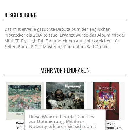
BESCHREIBUNG
Das mittlerweile gesuchte Debütalbum der englischen
Progrocker als 2CD-Reissue. Ergänzt wurde das Album mit der
Mini-EP 'Fly High Fall Far' und einem aufschlussreichen 16-
Seiten-Booklet! Das Mastering übernahm, Karl Groom.
PENDRAGON
MEHR VON
Diese Website benutzt Cookies
zur Optimierung. Mit ihrer
Pendragon
Pendragon
Pendragon
Nutzung erklären Sie sich damit
North Star
Men Who Climb Mountains 2019
Not Of This World (Reissue)