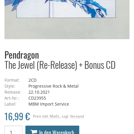
Pendragon
The Jewel (Re-Release) + Bonus CD
Format:
2CD
Style:
Progressive Rock & Metal
Release:
22.10.2021
Art-Nr.:
CD23955
Label:
MBM Import Service
16,99 €
Preis
inkl. MwSt.
, zzgl.
Versand
In den Warenkorb