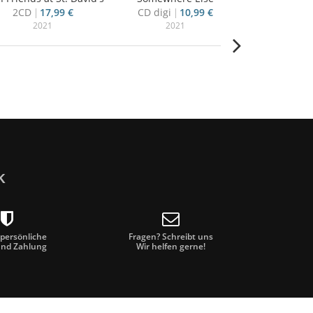
2CD
17,99 €
CD digi
10,99 €
4CD+blu-ra
2021
2021
20
k
 persönliche
Fragen? Schreibt uns
und Zahlung
Wir helfen gerne!