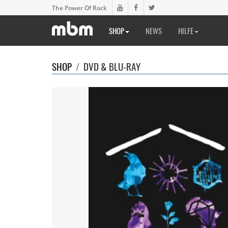
The Power Of Rock
SHOP
NEWS
HILFE
SHOP
/
DVD & BLU-RAY