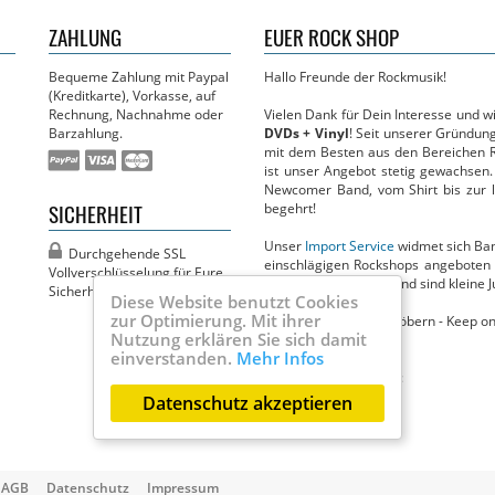
ZAHLUNG
EUER ROCK SHOP
Bequeme Zahlung mit Paypal
Hallo Freunde der Rockmusik!
(Kreditkarte), Vorkasse, auf
Rechnung, Nachnahme oder
Vielen Dank für Dein Interesse und 
Barzahlung.
DVDs + Vinyl
! Seit unserer Gründun
mit dem Besten aus den Bereichen R
ist unser Angebot stetig gewachsen.
Newcomer Band, vom Shirt bis zur li
SICHERHEIT
begehrt!
Unser
Import Service
widmet sich Band
Durchgehende SSL
einschlägigen Rockshops angeboten 
Vollver­­schlüsselung für Eure
Circus in nichts nach und sind kleine J
Sicherheit!
Diese Website benutzt Cookies
zur Optimierung. Mit ihrer
Jetzt viel Spaß beim Stöbern - Keep on
Nutzung erklären Sie sich damit
Dein MBM Team
einverstanden.
Mehr Infos
Ihr findet uns auch bei:
Datenschutz akzeptieren
AGB
Datenschutz
Impressum