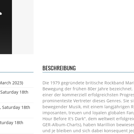
BESCHREIBUNG
 March 2023)
Die 1979 gegründete britische Rockband Maril
Bewegung der frühen 80er Jahre bezeichnet. 
, Saturday 18th
einer der kommerziell erfolgreichsten Progre
prominenteste Vertreter dieses Genres. Sie sin
bewegender Musik, mit einem langjährigen R
, Saturday 18th
imposanten, treuen und loyalen globalen Fan
Hour Before It's Dark", dem weltweit erfolgr
aturday 18th
GER-Album-Charts), haben Marillion bewiesen, 
und je bleiben und sich dabei konsequent je