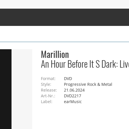
Marillion
An Hour Before It S Dark: Li
Format:
DVD
Style:
Progressive Rock & Metal
Release:
21.06.2024
Art-Nr.:
DVD2217
Label:
earMusic