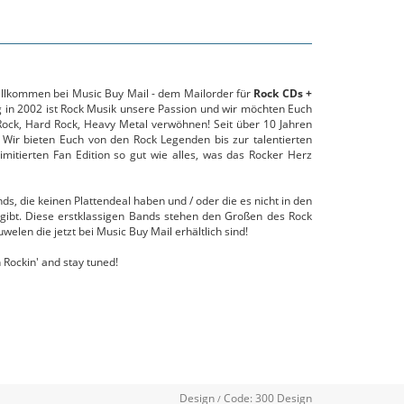
willkommen bei Music Buy Mail - dem Mailorder für
Rock CDs +
g in 2002 ist Rock Musik unsere Passion und wir möchten Euch
ock, Hard Rock, Heavy Metal verwöhnen! Seit über 10 Jahren
 Wir bieten Euch von den Rock Legenden bis zur talentierten
mitierten Fan Edition so gut wie alles, was das Rocker Herz
s, die keinen Plattendeal haben und / oder die es nicht in den
gibt. Diese erstklassigen Bands stehen den Großen des Rock
uwelen die jetzt bei Music Buy Mail erhältlich sind!
 Rockin' and stay tuned!
Design
Code:
300 Design
/