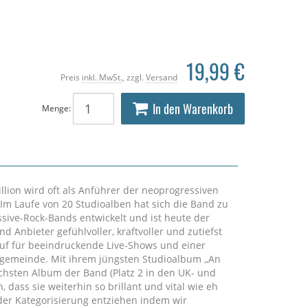
19,99 €
Preis
inkl. MwSt.
, zzgl.
Versand
In den Warenkorb
Menge:
lion wird oft als Anführer der neoprogressiven
Im Laufe von 20 Studioalben hat sich die Band zu
ssive-Rock-Bands entwickelt und ist heute der
d Anbieter gefühlvoller, kraftvoller und zutiefst
uf für beeindruckende Live-Shows und einer
gemeinde. Mit ihrem jüngsten Studioalbum ,,An
eichsten Album der Band (Platz 2 in den UK- und
dass sie weiterhin so brillant und vital wie eh
der Kategorisierung entziehen indem wir