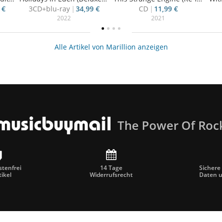
 €
3CD+blu-ray
34,99 €
CD
11,99 €
2022
2021
Alle Artikel von Marillion anzeigen
The Power Of Roc
tenfrei
14 Tage
Sichere
tikel
Widerrufsrecht
Daten 