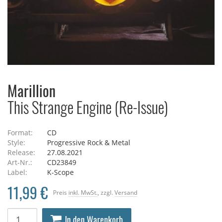
Marillion
This Strange Engine (Re-Issue)
Format:
CD
Style:
Progressive Rock & Metal
Release:
27.08.2021
Art-Nr.:
CD23849
Label:
K-Scope
11,99 €
Preis
inkl. MwSt.
, zzgl.
Versand
In den Warenkorb