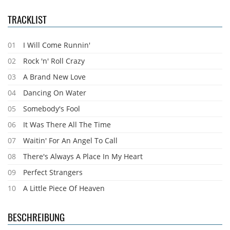
TRACKLIST
01
I Will Come Runnin'
02
Rock 'n' Roll Crazy
03
A Brand New Love
04
Dancing On Water
05
Somebody's Fool
06
It Was There All The Time
07
Waitin' For An Angel To Call
08
There's Always A Place In My Heart
09
Perfect Strangers
10
A Little Piece Of Heaven
BESCHREIBUNG