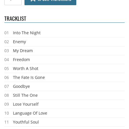
TRACKLIST
01
Into The Night
02
Enemy
03
My Dream
04
Freedom
05
Worth A Shot
06
The Fate Is Gone
07
Goodbye
08
Still The One
09
Lose Yourself
10
Language Of Love
11
Youthful Soul