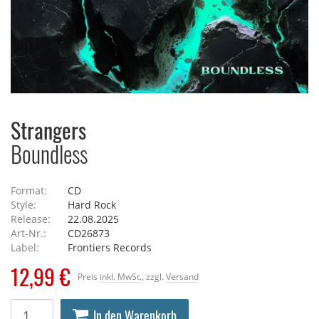
Strangers
Boundless
Format:
CD
Style:
Hard Rock
Release:
22.08.2025
Art-Nr.:
CD26873
Label:
Frontiers Records
12,99 €
Preis
inkl. MwSt.
, zzgl.
Versand
In den Warenkorb