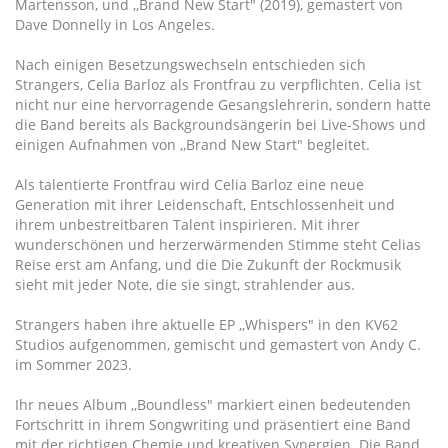
Martensson, und ,,Brand New Start" (2019), gemastert von
Dave Donnelly in Los Angeles.
Nach einigen Besetzungswechseln entschieden sich
Strangers, Celia Barloz als Frontfrau zu verpflichten. Celia ist
nicht nur eine hervorragende Gesangslehrerin, sondern hatte
die Band bereits als Backgroundsängerin bei Live-Shows und
einigen Aufnahmen von ,,Brand New Start" begleitet.
Als talentierte Frontfrau wird Celia Barloz eine neue
Generation mit ihrer Leidenschaft, Entschlossenheit und
ihrem unbestreitbaren Talent inspirieren. Mit ihrer
wunderschönen und herzerwärmenden Stimme steht Celias
Reise erst am Anfang, und die Die Zukunft der Rockmusik
sieht mit jeder Note, die sie singt, strahlender aus.
Strangers haben ihre aktuelle EP ,,Whispers" in den KV62
Studios aufgenommen, gemischt und gemastert von Andy C.
im Sommer 2023.
Ihr neues Album ,,Boundless" markiert einen bedeutenden
Fortschritt in ihrem Songwriting und präsentiert eine Band
mit der richtigen Chemie und kreativen Synergien. Die Band