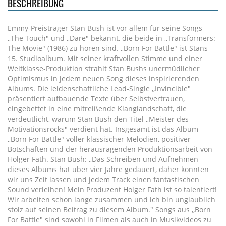
BESCHREIBUNG
Emmy-Preisträger Stan Bush ist vor allem für seine Songs
,,The Touch" und ,,Dare" bekannt, die beide in ,,Transformers:
The Movie" (1986) zu hören sind. ,,Born For Battle" ist Stans
15. Studioalbum. Mit seiner kraftvollen Stimme und einer
Weltklasse-Produktion strahlt Stan Bushs unermüdlicher
Optimismus in jedem neuen Song dieses inspirierenden
Albums. Die leidenschaftliche Lead-Single ,,Invincible"
präsentiert aufbauende Texte über Selbstvertrauen,
eingebettet in eine mitreißende Klanglandschaft, die
verdeutlicht, warum Stan Bush den Titel ,,Meister des
Motivationsrocks" verdient hat. Insgesamt ist das Album
,,Born For Battle" voller klassischer Melodien, positiver
Botschaften und der herausragenden Produktionsarbeit von
Holger Fath. Stan Bush: ,,Das Schreiben und Aufnehmen
dieses Albums hat über vier Jahre gedauert, daher konnten
wir uns Zeit lassen und jedem Track einen fantastischen
Sound verleihen! Mein Produzent Holger Fath ist so talentiert!
Wir arbeiten schon lange zusammen und ich bin unglaublich
stolz auf seinen Beitrag zu diesem Album." Songs aus ,,Born
For Battle" sind sowohl in Filmen als auch in Musikvideos zu