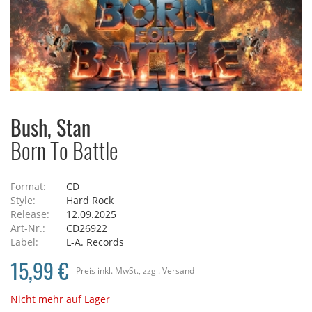
Bush, Stan
Born To Battle
Format:
CD
Style:
Hard Rock
Release:
12.09.2025
Art-Nr.:
CD26922
Label:
L-A. Records
15,99 €
Preis
inkl. MwSt.
, zzgl.
Versand
Nicht mehr auf Lager