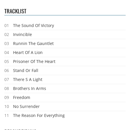
TRACKLIST
01
The Sound Of Victory
02
Invincible
03
Runnin The Gauntlet
04
Heart Of A Lion
05
Prisoner Of The Heart
06
Stand Or Fall
07
There S A Light
08
Brothers In Arms
09
Freedom
10
No Surrender
11
The Reason For Everything