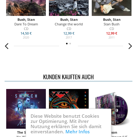
Bush, Stan
Bush, Stan
Bush, Stan
Dare To Dream
Change the world
Stan Bush
Ca
CD
CD
CD
14,50 €
12,99 €
12,99 €
2020
2017
2011
KUNDEN KAUFTEN AUCH
Diese Website benutzt Cookies
zur Optimierung. Mit ihrer
Nutzung erklären Sie sich damit
einverstanden.
Mehr Infos
The Switch
Fm
Mason