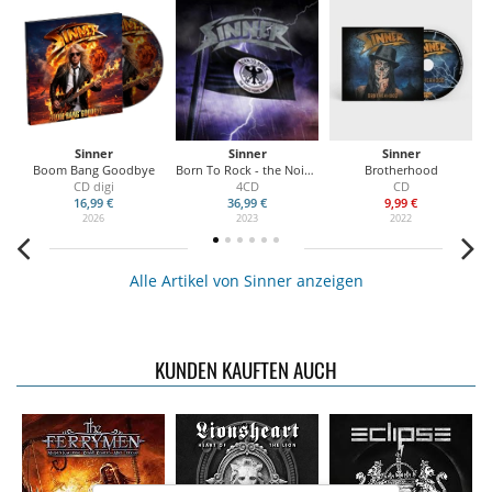
Sinner
Sinner
Sinner
Boom Bang Goodbye
Born To Rock - the Noise Years
Brotherhood
CD digi
4CD
CD
16,99 €
36,99 €
9,99 €
2026
2023
2022
Alle Artikel von Sinner anzeigen
KUNDEN KAUFTEN AUCH