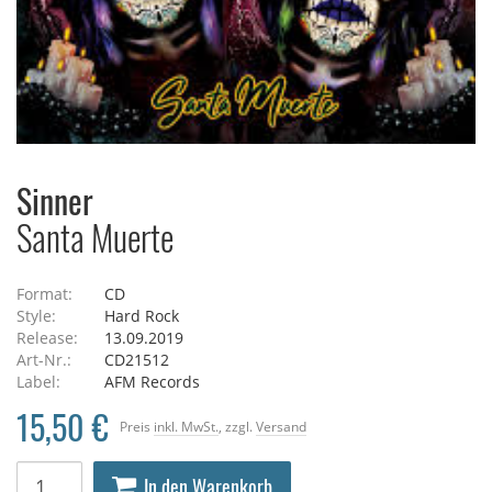
Sinner
Santa Muerte
Format:
CD
Style:
Hard Rock
Release:
13.09.2019
Art-Nr.:
CD21512
Label:
AFM Records
15,50 €
Preis
inkl. MwSt.
, zzgl.
Versand
In den Warenkorb