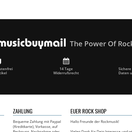
The Power Of Roc
tenfrei
14 Tage
Sichere
tikel
Widerrufsrecht
Daten 
ZAHLUNG
EUER ROCK SHOP
Bequeme Zahlung mit Paypal
Hallo Freunde der Rockmusik!
(Kreditkarte), Vorkasse, auf
Rechnung, Nachnahme oder
Vielen Dank für Dein Interesse und 