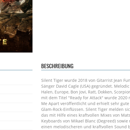
BESCHREIBUNG
Silent Tiger wurde 2018 von Gitarrist Jean F
Sänger David Cagle (USA) gegründet. Melodic
Halen, Europe, Bon Jovi, Ratt, Dokken, Scor
mit dem Titel "Ready for Attack" wurde 2020
Me Apart veröffentlicht und erhielt sehr gute
Glam-Rock-Einflüssen. Silent Tiger melden si
das mit Hilfe eines kraftvollen Mixes von Ma
Keyboards von Mikael Blanc (Degreed) sowie 
einen melodischeren und kraftvollen Sound bie