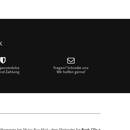
k
 persönliche
Fragen? Schreibt uns
und Zahlung
Wir helfen gerne!
willkommen bei Music Buy Mail - dem Mailorder für
Rock CDs +