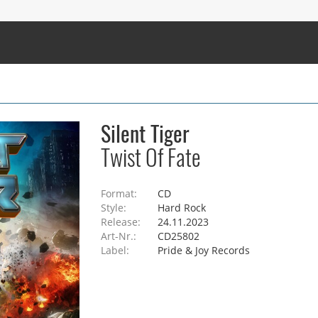
Silent Tiger
Twist Of Fate
Format:
CD
Style:
Hard Rock
Release:
24.11.2023
Art-Nr.:
CD25802
Label:
Pride & Joy Records