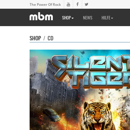
The Power Of Rock
SHOP
NEWS
HILFE
SHOP
/
CD