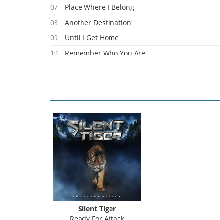
07
Place Where I Belong
08
Another Destination
09
Until I Get Home
10
Remember Who You Are
Silent Tiger
Ready For Attack