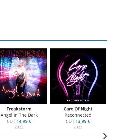
Freakstorm
Care Of Night
Signum
Angel In The Dark
Reconnected
Undiv
CD
14,99 €
CD
13,99 €
CD
9
2023
2023
20