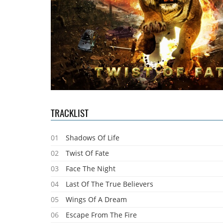
TRACKLIST
01
Shadows Of Life
02
Twist Of Fate
03
Face The Night
04
Last Of The True Believers
05
Wings Of A Dream
06
Escape From The Fire