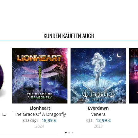
KUNDEN KAUFTEN AUCH
Lionheart
Everdawn
t)
The Grace Of A Dragonfly
Venera
CD digi
15,99 €
CD
13,99 €
2024
2023