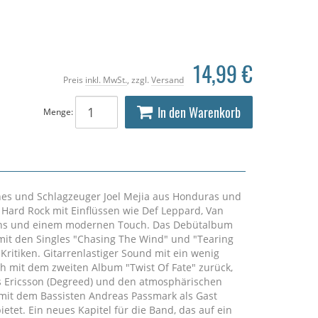
14,99 €
Preis
inkl. MwSt.
, zzgl.
Versand
In den Warenkorb
Menge:
unes und Schlagzeuger Joel Mejia aus Honduras und
 Hard Rock mit Einflüssen wie Def Leppard, Van
pions und einem modernen Touch. Das Debütalbum
 mit den Singles "Chasing The Wind" und "Tearing
 Kritiken. Gitarrenlastiger Sound mit ein wenig
ch mit dem zweiten Album "Twist Of Fate" zurück,
ts Ericsson (Degreed) und den atmosphärischen
mit dem Bassisten Andreas Passmark als Gast
tet. Ein neues Kapitel für die Band, das auf ein