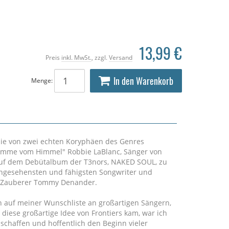
13,99 €
Preis
inkl. MwSt.
, zzgl.
Versand
In den Warenkorb
Menge:
, die von zwei echten Koryphäen des Genres
Stimme vom Himmel" Robbie LaBlanc, Sänger von
 auf dem Debütalbum der T3nors, NAKED SOUL, zu
angesehensten und fähigsten Songwriter und
o-Zauberer Tommy Denander.
n auf meiner Wunschliste an großartigen Sängern,
iese großartige Idee von Frontiers kam, war ich
 schaffen und hoffentlich den Beginn vieler