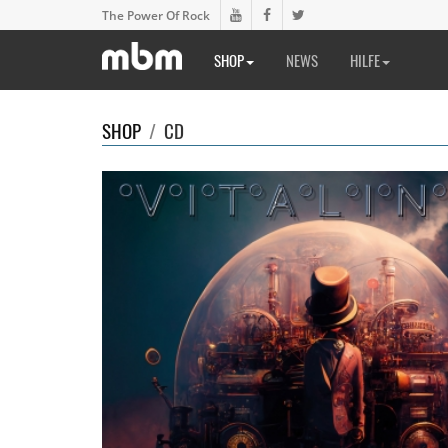
The Power Of Rock
SHOP
NEWS
HILFE
SHOP
/
CD