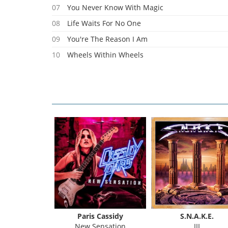
07
You Never Know With Magic
08
Life Waits For No One
09
You're The Reason I Am
10
Wheels Within Wheels
11
Nothing But Silence
enberg
Paris Cassidy
S.N.A.K.E.
Sin
New Sensation
III