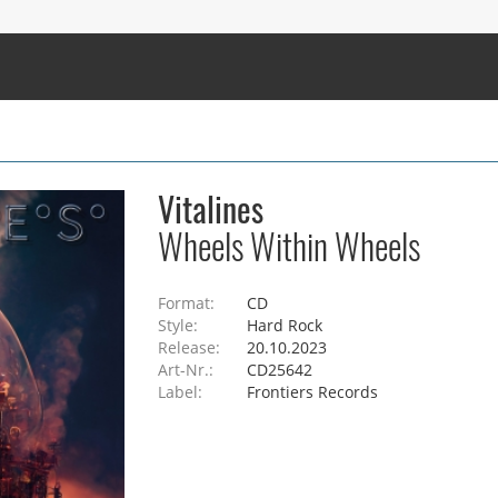
Vitalines
Wheels Within Wheels
Format:
CD
Style:
Hard Rock
Release:
20.10.2023
Art-Nr.:
CD25642
Label:
Frontiers Records