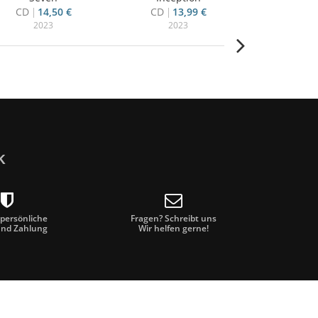
CD
14,50 €
CD
13,99 €
CD
14
2023
2023
20
k
 persönliche
Fragen? Schreibt uns
und Zahlung
Wir helfen gerne!