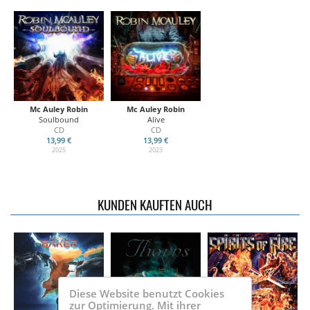
Mc Auley Robin
Mc Auley Robin
Soulbound
Alive
CD
CD
13,99 €
13,99 €
2025
2023
KUNDEN KAUFTEN AUCH
Diese Website benutzt Cookies
zur Optimierung. Mit ihrer