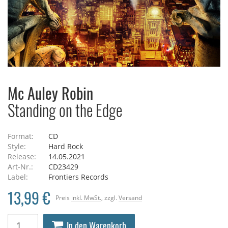
Mc Auley Robin
Standing on the Edge
Format:
CD
Style:
Hard Rock
Release:
14.05.2021
Art-Nr.:
CD23429
Label:
Frontiers Records
13,99 €
Preis
inkl. MwSt.
, zzgl.
Versand
In den Warenkorb