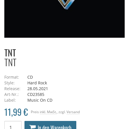
TNT
TNT
Format:
CD
Style:
Hard Rock
Release:
28.05.2021
Art-Nr.:
CD23585
Label:
Music On CD
11,99 €
Preis
inkl. MwSt.
, zzgl.
Versand
In den Warenkorb