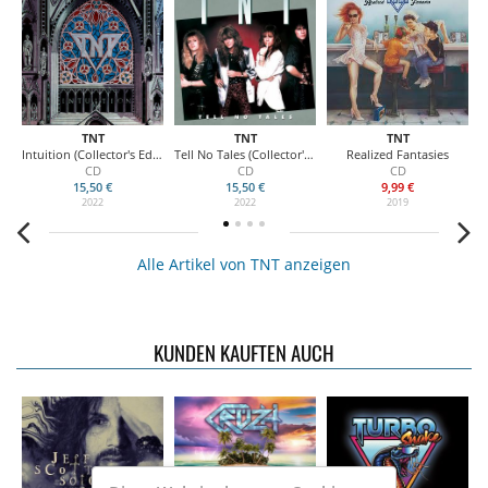
TNT
TNT
TNT
n
Intuition (Collector's Edition)
Tell No Tales (Collector's Edition)
Realized Fantasies
CD
CD
CD
15,50 €
15,50 €
9,99 €
2022
2022
2019
Alle Artikel von TNT anzeigen
KUNDEN KAUFTEN AUCH