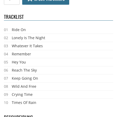
TRACKLIST
01
Ride On
02
Lonely Is The Night
03
Whatever It Takes
04
Remember
05
Hey You
06
Reach The Sky
07
Keep Going On
08
Wild And Free
09
Crying Time
10
Times Of Rain