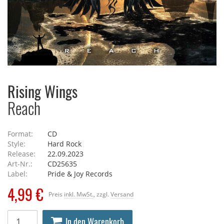
Rising Wings
Reach
Format:
CD
Style:
Hard Rock
Release:
22.09.2023
Art-Nr.:
CD25635
Label:
Pride & Joy Records
4,99 €
Preis
inkl. MwSt.
, zzgl.
Versand
In den Warenkorb