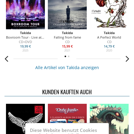
Takida
Takida
Takida
Boxroom Tour - Live at Tonhallen in Sundsvall
Falling from fame
A Perfect World
CD+DVD
CD
CD
19,99 €
15,99 €
14,79 €
2025
2021
2020
Alle Artikel von Takida anzeigen
KUNDEN KAUFTEN AUCH
Diese Website benutzt Cookies