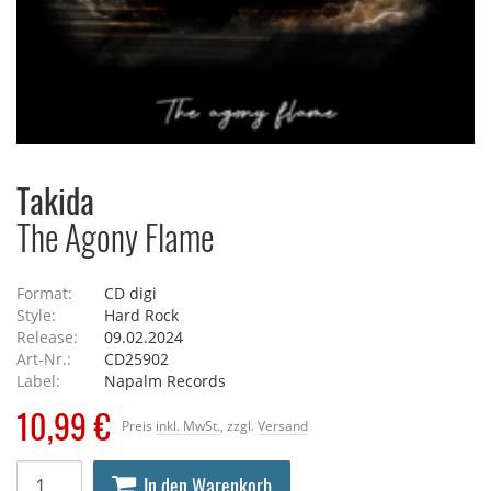
Takida
The Agony Flame
Format:
CD digi
Style:
Hard Rock
Release:
09.02.2024
Art-Nr.:
CD25902
Label:
Napalm Records
10,99 €
Preis
inkl. MwSt.
, zzgl.
Versand
In den Warenkorb