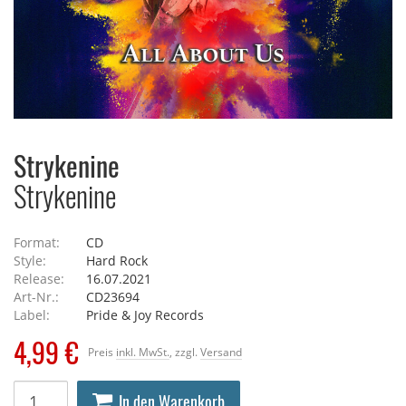
Strykenine
Strykenine
Format:
CD
Style:
Hard Rock
Release:
16.07.2021
Art-Nr.:
CD23694
Label:
Pride & Joy Records
4,99 €
Preis
inkl. MwSt.
, zzgl.
Versand
In den Warenkorb