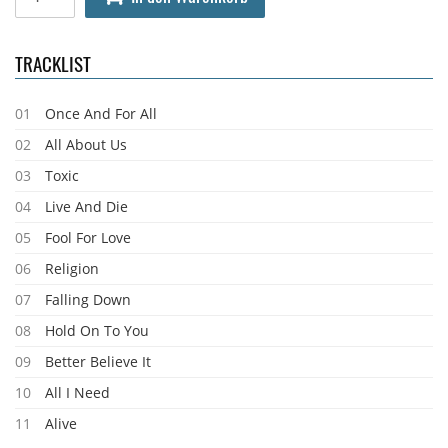
TRACKLIST
01
Once And For All
02
All About Us
03
Toxic
04
Live And Die
05
Fool For Love
06
Religion
07
Falling Down
08
Hold On To You
09
Better Believe It
10
All I Need
11
Alive