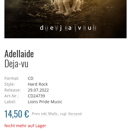
Adellaide
Deja-vu
Format:
CD
Style:
Hard Rock
Release:
29.07.2022
Art-Nr.:
CD24739
Label:
Lions Pride Music
14,50 €
Preis
inkl. MwSt.
, zzgl.
Versand
Nicht mehr auf Lager