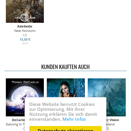
Adellaide
New Horizons
CD
15,50 €
2019
KUNDEN KAUFTEN AUCH
Diese Website benutzt Cookies
zur Optimierung. Mit ihrer
Nutzung erklären Sie sich damit
einverstanden.
Mehr Infos
DeCarlo Tommy
Nevena
Stranger Vision
D)
Dancing In The Moonlight
Nevena
Wasteland
CD
CD
CD