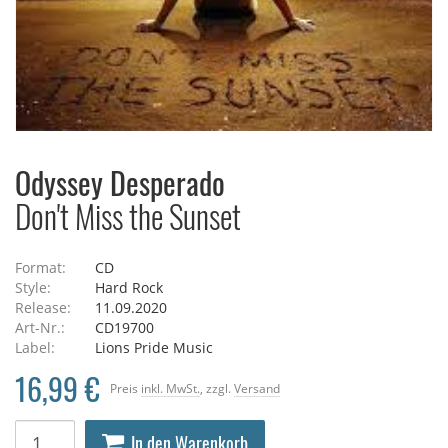
Odyssey Desperado
Don't Miss the Sunset
Format:
CD
Style:
Hard Rock
Release:
11.09.2020
Art-Nr.:
CD19700
Label:
Lions Pride Music
16,99 €
Preis
inkl. MwSt.
, zzgl.
Versand
In den Warenkorb