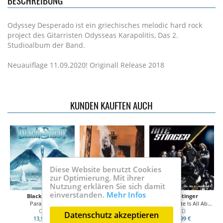
BESCHREIBUNG
Odyssey Desperado ist ein griechisches melodic hard rock
project des Gitarristen Odysseas Karapolitis, Das 2.
Studioalbum der Band.
Neuauiflage 11.09.2020! Originall Release 2018
KUNDEN KAUFTEN AUCH
Diese Website benutzt Cookies
zur Optimierung. Mit ihrer
Nutzung erklären Sie sich damit
einverstanden.
Mehr Infos
Black Swan
Daily E.G.
Nite Stinger
Paralyzed
Wild Child (Re-Issue)
What The Nite Is All About
St
CD
CD
CD
Datenschutz akzeptieren
13,99 €
14,50 €
15,99 €