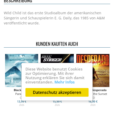
BESCHREIBUNG
Wild Child ist das erste Studioalbum der amerikanischen
Sängerin und Schauspielerin E. G. Daily, das 1985 von A&M
veröffentlicht wurde.
KUNDEN KAUFTEN AUCH
Diese Website benutzt Cookies
zur Optimierung. Mit ihrer
Nutzung erklären Sie sich damit
einverstanden.
Mehr Infos
Black Swan
Nite Stinger
Odyssey Desperado
Datenschutz akzeptieren
Paralyzed
What The Nite Is All About
Don't Miss the Sunset
CD
CD
CD
13,99 €
15,99 €
16,99 €
2026
2026
2020