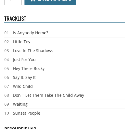
TRACKLIST
01
Is Anybody Home?
02
Little Toy
03
Love In The Shadows
04
Just For You
05
Hey There Rocky
06
Say It, Say It
07
Wild Child
08
Don T Let Them Take The Child Away
09
Waiting
10
Sunset People