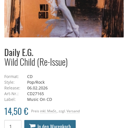
Daily E.G.
Wild Child (Re-Issue)
Format:
CD
Style:
Pop/Rock
Release:
06.02.2026
Art-Nr.:
CD27165
Label:
Music On CD
14,50 €
Preis
inkl. MwSt.
, zzgl.
Versand
In den Warenkorb