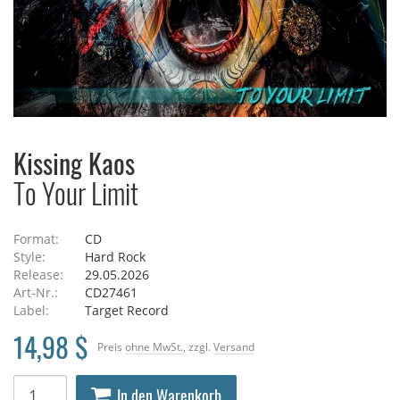
Kissing Kaos
To Your Limit
Format:
CD
Style:
Hard Rock
Release:
29.05.2026
Art-Nr.:
CD27461
Label:
Target Record
14,98 $
Preis
ohne MwSt.
, zzgl.
Versand
In den Warenkorb