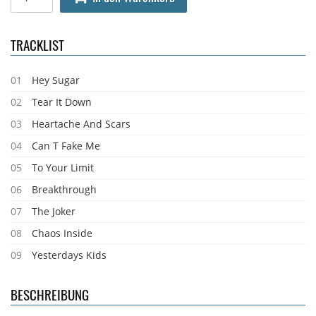
TRACKLIST
01
Hey Sugar
02
Tear It Down
03
Heartache And Scars
04
Can T Fake Me
05
To Your Limit
06
Breakthrough
07
The Joker
08
Chaos Inside
09
Yesterdays Kids
BESCHREIBUNG