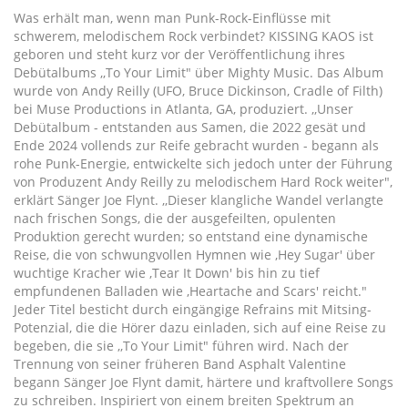
Was erhält man, wenn man Punk-Rock-Einflüsse mit
schwerem, melodischem Rock verbindet? KISSING KAOS ist
geboren und steht kurz vor der Veröffentlichung ihres
Debütalbums ,,To Your Limit" über Mighty Music. Das Album
wurde von Andy Reilly (UFO, Bruce Dickinson, Cradle of Filth)
bei Muse Productions in Atlanta, GA, produziert. ,,Unser
Debütalbum - entstanden aus Samen, die 2022 gesät und
Ende 2024 vollends zur Reife gebracht wurden - begann als
rohe Punk-Energie, entwickelte sich jedoch unter der Führung
von Produzent Andy Reilly zu melodischem Hard Rock weiter",
erklärt Sänger Joe Flynt. ,,Dieser klangliche Wandel verlangte
nach frischen Songs, die der ausgefeilten, opulenten
Produktion gerecht wurden; so entstand eine dynamische
Reise, die von schwungvollen Hymnen wie ,Hey Sugar' über
wuchtige Kracher wie ,Tear It Down' bis hin zu tief
empfundenen Balladen wie ,Heartache and Scars' reicht."
Jeder Titel besticht durch eingängige Refrains mit Mitsing-
Potenzial, die die Hörer dazu einladen, sich auf eine Reise zu
begeben, die sie ,,To Your Limit" führen wird. Nach der
Trennung von seiner früheren Band Asphalt Valentine
begann Sänger Joe Flynt damit, härtere und kraftvollere Songs
zu schreiben. Inspiriert von einem breiten Spektrum an