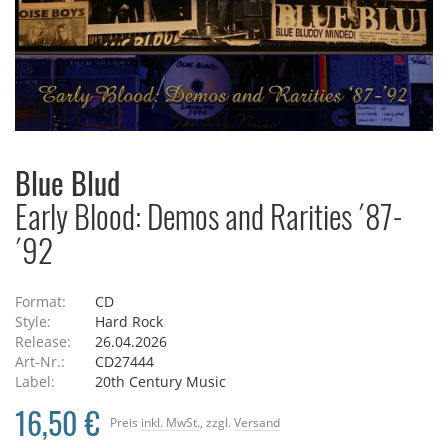
Blue Blud
Early Blood: Demos and Rarities ´87-
´92
Format:
CD
Style:
Hard Rock
Release:
26.04.2026
Art-Nr.:
CD27444
Label:
20th Century Music
16,50 €
Preis
inkl. MwSt.
, zzgl.
Versand