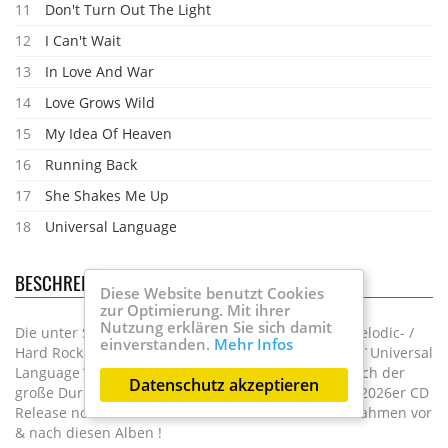
11
Don't Turn Out The Light
12
I Can't Wait
13
In Love And War
14
Love Grows Wild
15
My Idea Of Heaven
16
Running Back
17
She Shakes Me Up
18
Universal Language
BESCHREIBUNG
Diese Website benutzt Cookies
zur Optimierung. Mit ihrer
Nutzung erklären Sie sich damit
Die unter Sammlern bestens bekannte englische Melodic- /
einverstanden.
Mehr Infos
Hard Rock Band hatten mit `The Big Noise´ 1989 & `Universal
Language´ 1991 es nur zu 2 Alben gebracht und auch der
Datenschutz akzeptieren
große Durchbruch blieb leider aus, jetzt gibt es als 2026er CD
Release noch diverse bisher unveröffentlichte Aufnahmen vor
& nach diesen Alben !