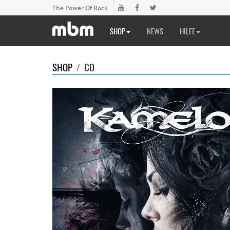
The Power Of Rock
SHOP
NEWS
HILFE
SHOP
/
CD