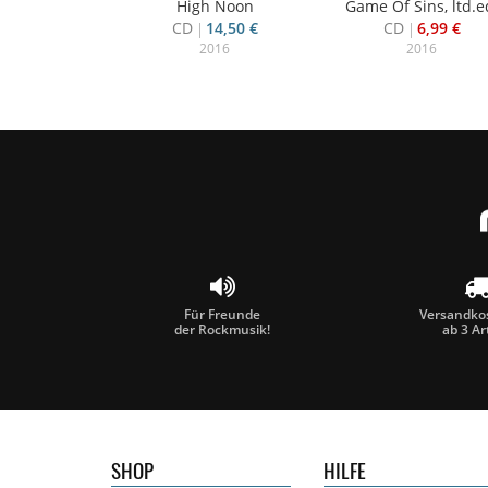
High Noon
Game Of Sins, ltd.e
CD
14,50 €
CD
6,99 €
2016
2016
Für Freunde
Versandkos
der Rockmusik!
ab 3 Ar
SHOP
HILFE