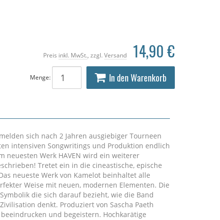
14,90 €
Preis
inkl. MwSt.
, zzgl.
Versand
In den Warenkorb
Menge:
 melden sich nach 2 Jahren ausgiebiger Tourneen
n intensiven Songwritings und Produktion endlich
m neuesten Werk HAVEN wird ein weiterer
chrieben! Tretet ein in die cineastische, epische
as neueste Werk von Kamelot beinhaltet alle
erfekter Weise mit neuen, modernen Elementen. Die
 Symbolik die sich darauf bezieht, wie die Band
ivilisation denkt. Produziert von Sascha Paeth
 beeindrucken und begeistern. Hochkarätige