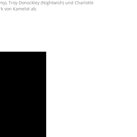
y), Troy Donockley (Nightwish) und Charlotte
rk von Kamelot ab.