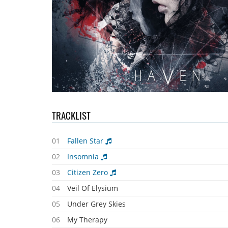
TRACKLIST
01
Fallen Star
02
Insomnia
03
Citizen Zero
04
Veil Of Elysium
05
Under Grey Skies
06
My Therapy