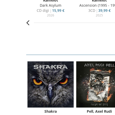
melot
Kamelot
Kamelot
erthorn
Dark Asylum
Ascension (1995 - 19
26,80 €
CD digi
15,99 €
3CD
39,99 €
012
2026
2025
Shakra
Pell, Axel Rudi