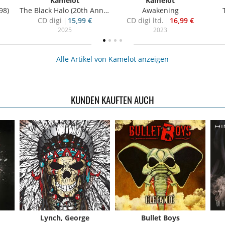
Kamelot
Kamelot
98)
The Black Halo (20th Anniversary Edition)
Awakening
CD digi
15,99 €
CD digi ltd.
16,99 €
2025
2023
Alle Artikel von Kamelot anzeigen
KUNDEN KAUFTEN AUCH
Lynch, George
Bullet Boys