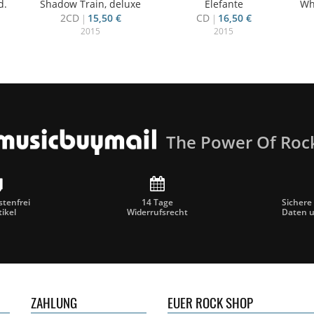
d.
Shadow Train, deluxe
Elefante
Wh
2CD
15,50 €
CD
16,50 €
2015
2015
The Power Of Roc
tenfrei
14 Tage
Sichere
tikel
Widerrufsrecht
Daten 
ZAHLUNG
EUER ROCK SHOP