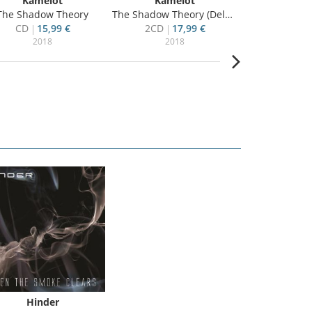
Kamelot
Kamelot
Kame
The Shadow Theory
The Shadow Theory (Deluxe Edition)
Where I Reign - Very Best
CD
15,99 €
2CD
17,99 €
2CD
7
2018
2018
20
Hinder