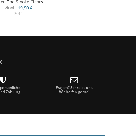
en The Smoke Clears
Vinyl
19,50 €
2015
k
 persönliche
Fragen? Schreibt uns
und Zahlung
Wir helfen gerne!