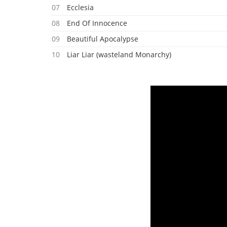
07
Ecclesia
08
End Of Innocence
09
Beautiful Apocalypse
10
Liar Liar (wasteland Monarchy)
11
Here's To The Fall
12
Revolution
13
Haven