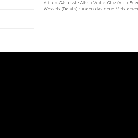
Album-Gäste wie Alissa White-Gluz (Arch Enem
Wessels (Delain) runden das neue Meisterwe