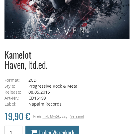
Kamelot
Haven, ltd.ed.
Format:
2CD
Style:
Progressive Rock & Metal
Release:
08.05.2015
Art-Nr.:
CD16199
Label:
Napalm Records
19,90 €
Preis
inkl. MwSt.
, zzgl.
Versand
In den Warenkorb