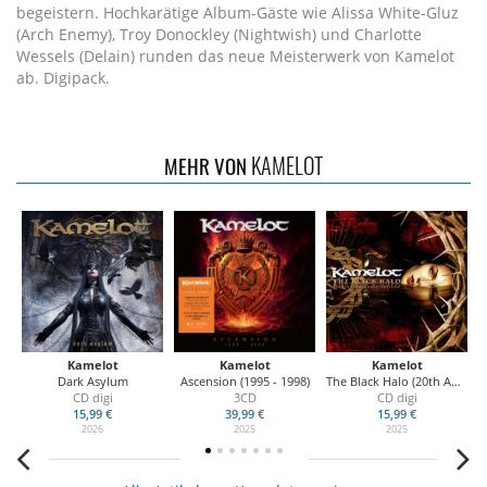
begeistern. Hochkarätige Album-Gäste wie Alissa White-Gluz
(Arch Enemy), Troy Donockley (Nightwish) und Charlotte
Wessels (Delain) runden das neue Meisterwerk von Kamelot
ab. Digipack.
KAMELOT
MEHR VON
Kamelot
Kamelot
Kamelot
Dark Asylum
Ascension (1995 - 1998)
The Black Halo (20th Anniversary Edition)
CD digi
3CD
CD digi
15,99 €
39,99 €
15,99 €
2026
2025
2025