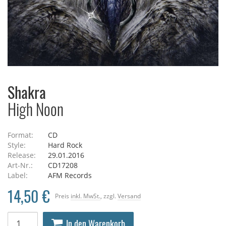
Shakra
High Noon
Format:
CD
Style:
Hard Rock
Release:
29.01.2016
Art-Nr.:
CD17208
Label:
AFM Records
14,50 €
Preis
inkl. MwSt.
, zzgl.
Versand
In den Warenkorb