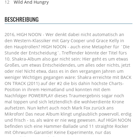
12
Wild And Hungry
BESCHREIBUNG
2016, HIGH NOON - Wer denkt dabei nicht automatisch an
den Western-Klassiker mit Gary Cooper und Grace Kelly in
den Hauptrollen? HIGH NOON - auch eine Metapher für ´Die
Stunde der Entscheidung`. Treffender könnte der Titel fürs
10. Shakra-Album also gar nicht sein: Hier geht es um etwas
Großes, um etwas Entscheidendes, um alles oder nichts, jetzt
oder nie! Nicht etwa, dass es in den vergangen Jahren um
weniger Wichtiges gegangen wäre: Shakra erreichte mit BACK
ON TRACK (2011) auf der #2 die bis dahin höchste Charts-
Position in ihrem Heimatland und konnten mit dem
Nachfolger POWERPLAY dieses Traumergebnis sogar noch
mal toppen und sich letztendlich die wohlverdiente Krone
aufsetzen. Nun kehrt auch noch Mark Fox zurück ans
Mikrofon! Das neue Album klingt unglaublich powervoll, erdig
und frisch - so, als wäre er nie weg gewesen. Auf HIGH NOON
befinden sich eine Hammer-Ballade und 11 straighte Rocker
mit Ohrwurm-Garantie! Keine Experimente, nur das