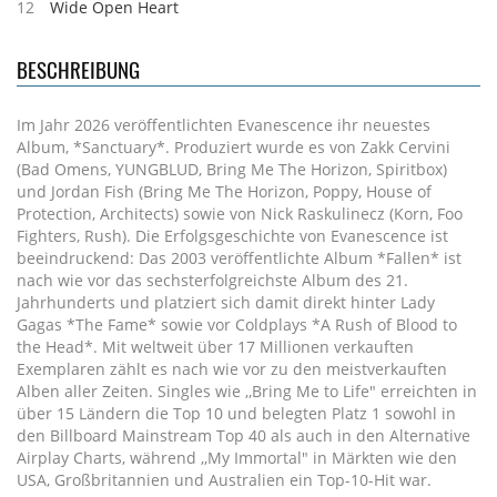
12
Wide Open Heart
BESCHREIBUNG
Im Jahr 2026 veröffentlichten Evanescence ihr neuestes
Album, *Sanctuary*. Produziert wurde es von Zakk Cervini
(Bad Omens, YUNGBLUD, Bring Me The Horizon, Spiritbox)
und Jordan Fish (Bring Me The Horizon, Poppy, House of
Protection, Architects) sowie von Nick Raskulinecz (Korn, Foo
Fighters, Rush). Die Erfolgsgeschichte von Evanescence ist
beeindruckend: Das 2003 veröffentlichte Album *Fallen* ist
nach wie vor das sechsterfolgreichste Album des 21.
Jahrhunderts und platziert sich damit direkt hinter Lady
Gagas *The Fame* sowie vor Coldplays *A Rush of Blood to
the Head*. Mit weltweit über 17 Millionen verkauften
Exemplaren zählt es nach wie vor zu den meistverkauften
Alben aller Zeiten. Singles wie ,,Bring Me to Life" erreichten in
über 15 Ländern die Top 10 und belegten Platz 1 sowohl in
den Billboard Mainstream Top 40 als auch in den Alternative
Airplay Charts, während ,,My Immortal" in Märkten wie den
USA, Großbritannien und Australien ein Top-10-Hit war.