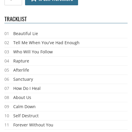
TRACKLIST
01
Beautiful Lie
02
Tell Me When You've Had Enough
03
Who Will You Follow
04
Rapture
05
Afterlife
06
Sanctuary
07
How Do I Heal
08
About Us
09
Calm Down
10
Self Destruct
11
Forever Without You