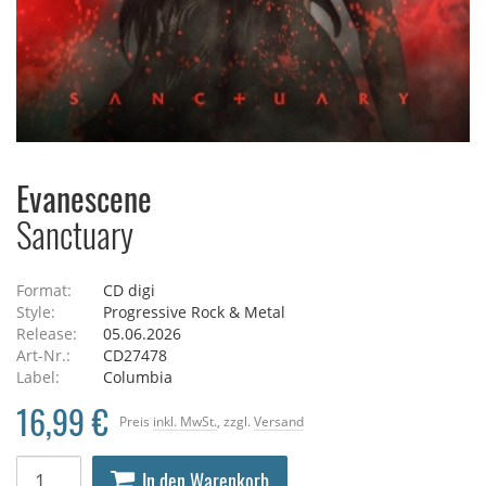
Evanescene
Sanctuary
Format:
CD digi
Style:
Progressive Rock & Metal
Release:
05.06.2026
Art-Nr.:
CD27478
Label:
Columbia
16,99 €
Preis
inkl. MwSt.
, zzgl.
Versand
In den Warenkorb