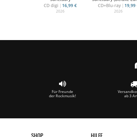
CD digi
16,99 €
CD+Blu-ray
19,99 
2026
2026
Für Freunde
Versandkos
der Rockmusik!
ab 3 Ar
SHOP
HILFE