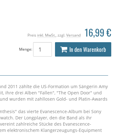
16,99 €
Preis
inkl. MwSt.
, zzgl.
Versand
In den Warenkorb
Menge:
und 2011 zählte die US-Formation um Sängerin Amy
t, ihre drei Alben "Fallen", "The Open Door" und
 und wurden mit zahllosen Gold- und Platin-Awards
nthesis" das vierte Evanescence-Album bei Sony
watch. Der Longplayer, den die Band als ihr
 vereint zahlreiche Stücke des Evanescence-
rsem elektronischem Klangerzeugungs-Equipment