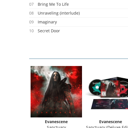
07
Bring Me To Life
08
Unraveling (interlude)
09
Imaginary
10
Secret Door
11
Lithium
12
Lost In Paradise
13
Your Star
14
My Immortal
15
The In-between (piano Solo)
16
Imperfection
Evanescene
Evanescene
Sanctuary
Sanctuary (Deluxe Edi