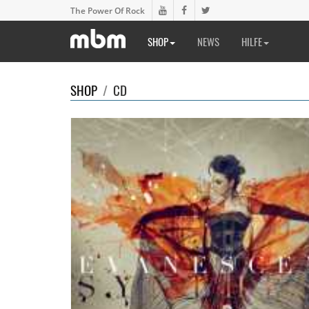
The Power Of Rock
SHOP
NEWS
HILFE
SHOP
/
CD