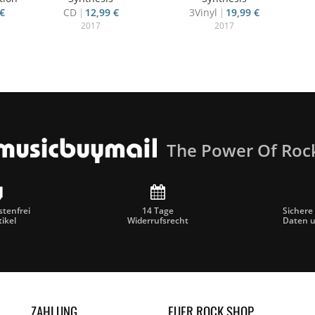
€
CD
12,99 €
3Vinyl
19,99 €
2017
2017
The Power Of Roc
tenfrei
14 Tage
Sichere
tikel
Widerrufsrecht
Daten 
ZAHLUNG
EUER ROCK SHOP