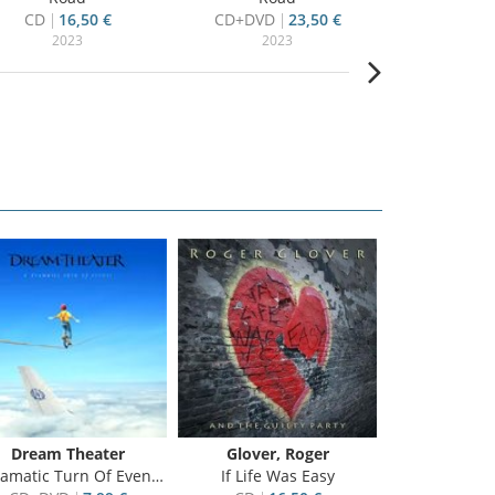
CD
16,50 €
CD+DVD
23,50 €
CD+Blu-ra
2023
2023
20
Dream Theater
Glover, Roger
matic Turn Of Events, ltd.ed.
If Life Was Easy