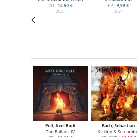
9,50 €
CD
14,50 €
EP
9,99 €
001
2026
2024
Pell, Axel Rudi
Bach, Sebastian
The Ballads IV
Kicking & Screami