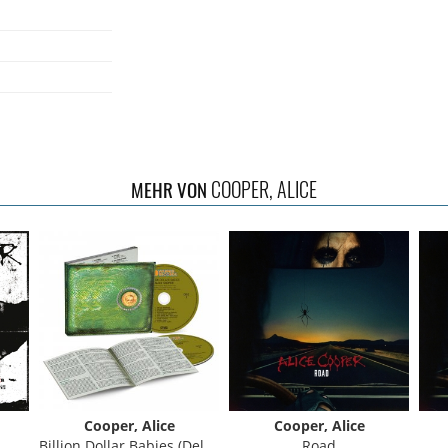
COOPER, ALICE
MEHR VON
xe Edition Bonus
ition Bonus
Cooper, Alice
Cooper, Alice
Billion Dollar Babies (Deluxe Edition) 50th Anniversary
Road