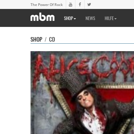
The Power Of Rock
SHOP
NEWS
HILFE
SHOP
/
CD