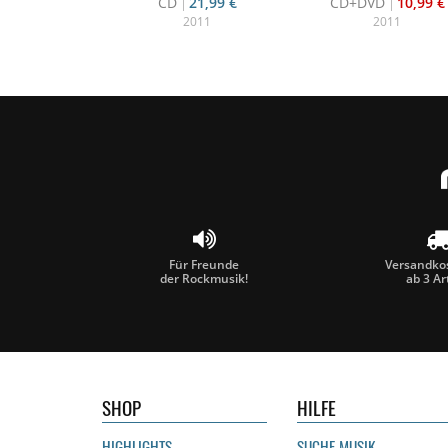
CD
21,99 €
CD+DVD
10,99 €
2011
2011
Für Freunde
Versandkos
der Rockmusik!
ab 3 Ar
SHOP
HILFE
HIGHLIGHTS
SUCHE MUSIK