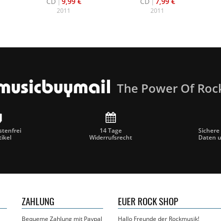
CD
9,99 €
CD
7,99 €
2011
2011
The Power Of Roc
tenfrei
14 Tage
Sichere
tikel
Widerrufsrecht
Daten 
ZAHLUNG
EUER ROCK SHOP
Bequeme Zahlung mit Paypal
Hallo Freunde der Rockmusik!