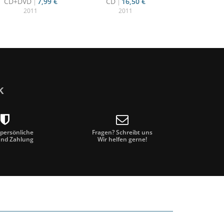
CD+DVD
7,99 €
CD
16,50 €
2011
2011
k
 persönliche
Fragen? Schreibt uns
und Zahlung
Wir helfen gerne!