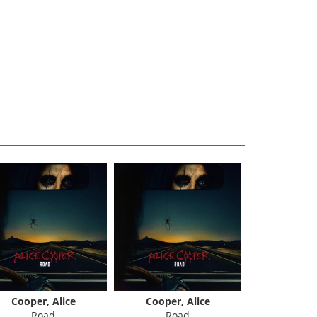
Cooper, Alice
Cooper, Alice
Cooper,
Road
Road
Live from th