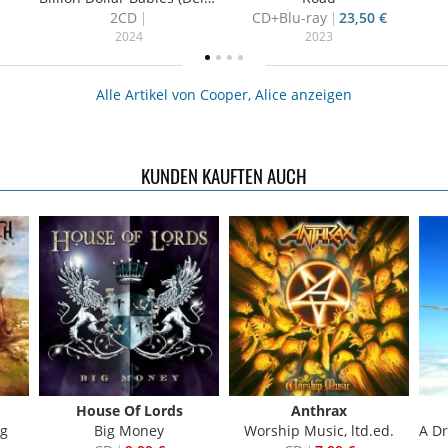
2CD
CD+Blu-ray
23,50 €
2024
2023
Alle Artikel von Cooper, Alice anzeigen
KUNDEN KAUFTEN AUCH
House Of Lords
Anthrax
ng
Big Money
Worship Music, ltd.ed.
A Dra