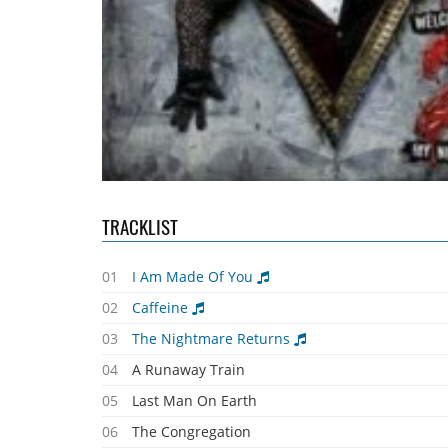
TRACKLIST
01
I Am Made Of You
02
Caffeine
03
The Nightmare Returns
04
A Runaway Train
05
Last Man On Earth
06
The Congregation