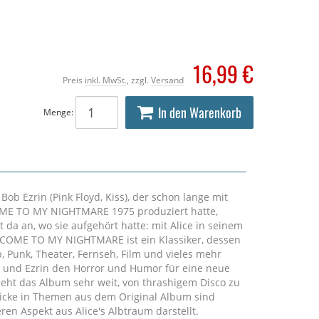
16,99 €
Preis
inkl. MwSt.
, zzgl.
Versand
In den Warenkorb
Menge:
Ezrin (Pink Floyd, Kiss), der schon lange mit
OME TO MY NIGHTMARE 1975 produziert hatte,
da an, wo sie aufgehört hatte: mit Alice in seinem
LCOME TO MY NIGHTMARE ist ein Klassiker, dessen
, Punk, Theater, Fernseh, Film und vieles mehr
e und Ezrin den Horror und Humor für eine neue
geht das Album sehr weit, von thrashigem Disco zu
licke in Themen aus dem Original Album sind
ren Aspekt aus Alice's Albtraum darstellt.