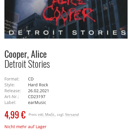
Cooper, Alice
Detroit Stories
Format:
CD
Style:
Hard Rock
Release:
26.02.2021
Art-Nr.:
CD23197
Label:
earMusic
4,99 €
Preis
inkl. MwSt.
, zzgl.
Versand
Nicht mehr auf Lager