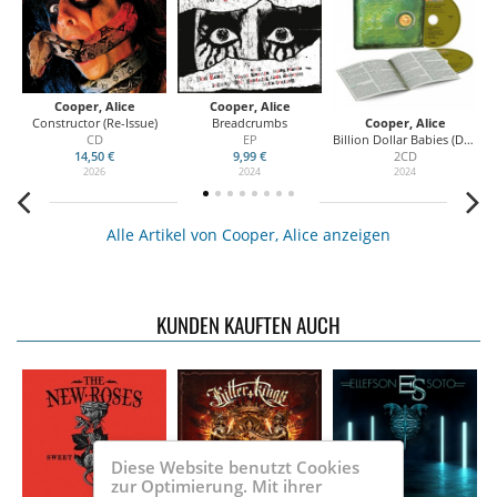
Cooper, Alice
Cooper, Alice
Constructor (Re-Issue)
Breadcrumbs
Cooper, Alice
CD
EP
Billion Dollar Babies (Deluxe Edition) 50th Anniversary
14,50 €
9,99 €
2CD
2026
2024
2024
Alle Artikel von Cooper, Alice anzeigen
KUNDEN KAUFTEN AUCH
Diese Website benutzt Cookies
zur Optimierung. Mit ihrer