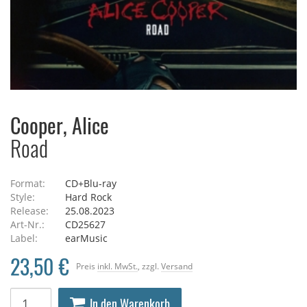
Cooper, Alice
Road
Format:
CD+Blu-ray
Style:
Hard Rock
Release:
25.08.2023
Art-Nr.:
CD25627
Label:
earMusic
23,50 €
Preis
inkl. MwSt.
, zzgl.
Versand
In den Warenkorb