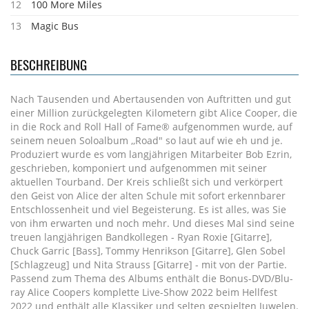
12
100 More Miles
13
Magic Bus
BESCHREIBUNG
Nach Tausenden und Abertausenden von Auftritten und gut
einer Million zurückgelegten Kilometern gibt Alice Cooper, die
in die Rock and Roll Hall of Fame® aufgenommen wurde, auf
seinem neuen Soloalbum ,,Road" so laut auf wie eh und je.
Produziert wurde es vom langjährigen Mitarbeiter Bob Ezrin,
geschrieben, komponiert und aufgenommen mit seiner
aktuellen Tourband. Der Kreis schließt sich und verkörpert
den Geist von Alice der alten Schule mit sofort erkennbarer
Entschlossenheit und viel Begeisterung. Es ist alles, was Sie
von ihm erwarten und noch mehr. Und dieses Mal sind seine
treuen langjährigen Bandkollegen - Ryan Roxie [Gitarre],
Chuck Garric [Bass], Tommy Henrikson [Gitarre], Glen Sobel
[Schlagzeug] und Nita Strauss [Gitarre] - mit von der Partie.
Passend zum Thema des Albums enthält die Bonus-DVD/Blu-
ray Alice Coopers komplette Live-Show 2022 beim Hellfest
2022 und enthält alle Klassiker und selten gespielten Juwelen.