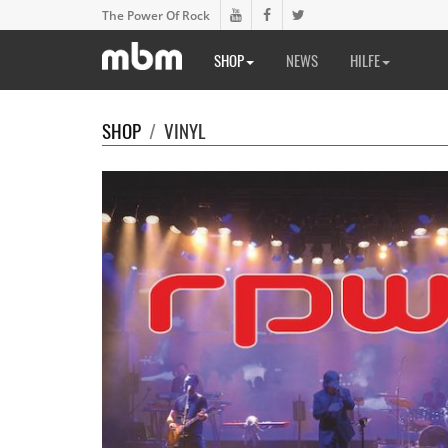
The Power Of Rock
SHOP
NEWS
HILFE
SHOP
/
VINYL