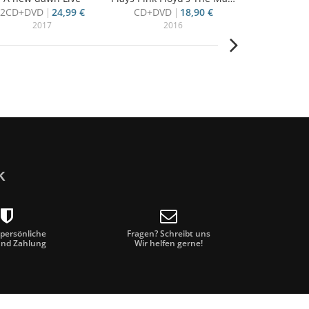
2CD+DVD
24,99 €
CD+DVD
18,90 €
CD
9
2017
2016
20
k
 persönliche
Fragen? Schreibt uns
und Zahlung
Wir helfen gerne!