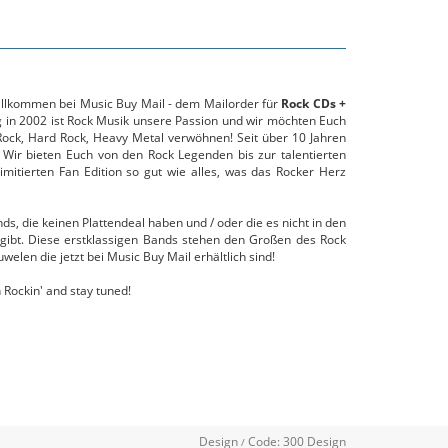
willkommen bei Music Buy Mail - dem Mailorder für
Rock CDs +
g in 2002 ist Rock Musik unsere Passion und wir möchten Euch
ock, Hard Rock, Heavy Metal verwöhnen! Seit über 10 Jahren
 Wir bieten Euch von den Rock Legenden bis zur talentierten
mitierten Fan Edition so gut wie alles, was das Rocker Herz
s, die keinen Plattendeal haben und / oder die es nicht in den
gibt. Diese erstklassigen Bands stehen den Großen des Rock
uwelen die jetzt bei Music Buy Mail erhältlich sind!
 Rockin' and stay tuned!
Design
Code:
300 Design
/