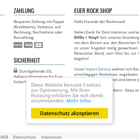
ZAHLUNG
EUER ROCK SHOP
Bequeme Zahlung mit Paypal
Hallo Freunde der Rockmusik!
(Kreditkarte), Vorkasse, auf
Rechnung, Nachnahme oder
Vielen Dank für Dein Interesse und 
Barzahlung.
DVDs + Vinyl
! Seit unserer Gründun
mit dem Besten aus den Bereichen R
ist unser Angebot stetig gewachsen.
Newcomer Band, vom Shirt bis zur li
SICHERHEIT
begehrt!
Unser
Import Service
widmet sich Band
Durchgehende SSL
einschlägigen Rockshops angeboten 
Vollver­­schlüsselung für Eure
Circus in nichts nach und sind kleine J
Sicherheit!
Diese Website benutzt Cookies
zur Optimierung. Mit ihrer
Jetzt viel Spaß beim Stöbern - Keep on
Nutzung erklären Sie sich damit
Dein MBM Team
einverstanden.
Mehr Infos
Ihr findet uns auch bei:
Datenschutz akzeptieren
AGB
Datenschutz
Impressum