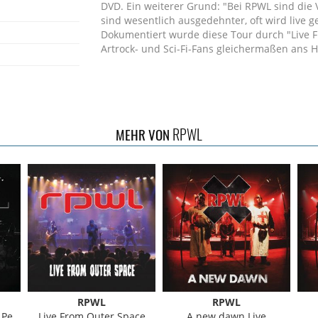
DVD. Ein weiterer Grund: "Bei RPWL sind die Ve
sind wesentlich ausgedehnter, oft wird live ge
Dokumentiert wurde diese Tour durch "Live F
Artrock- und Sci-Fi-Fans gleichermaßen ans H
RPWL
MEHR VON
RPWL
RPWL
onal
Live From Outer Space
A new dawn Live