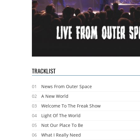
TRACKLIST
01
News From Outer Space
02
A New World
03
Welcome To The Freak Show
04
Light Of The World
05
Not Our Place To Be
06
What I Really Need