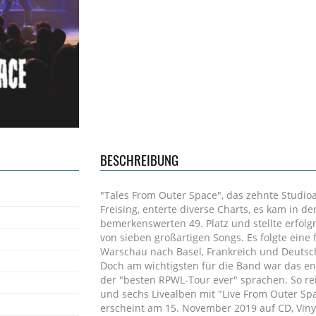
BESCHREIBUNG
"Tales From Outer Space", das zehnte Studio
Freising, enterte diverse Charts, es kam in 
bemerkenswerten 49. Platz und stellte erfolg
von sieben großartigen Songs. Es folgte eine
Warschau nach Basel, Frankreich und Deutsch
Doch am wichtigsten für die Band war das ent
der "besten RPWL-Tour ever" sprachen. So rei
und sechs Livealben mit "Live From Outer Sp
erscheint am 15. November 2019 auf CD, Vinyl