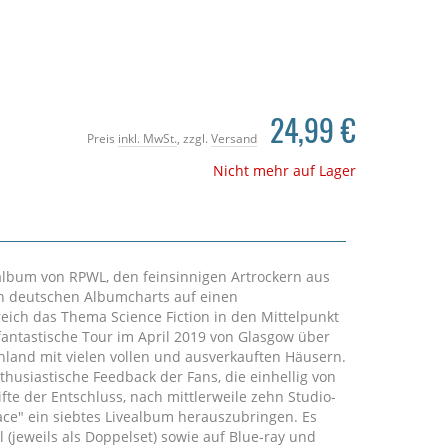
24,99 €
Preis
inkl. MwSt.
, zzgl.
Versand
Nicht mehr auf Lager
album von RPWL, den feinsinnigen Artrockern aus
den deutschen Albumcharts auf einen
reich das Thema Science Fiction in den Mittelpunkt
 fantastische Tour im April 2019 von Glasgow über
land mit vielen vollen und ausverkauften Häusern.
husiastische Feedback der Fans, die einhellig von
fte der Entschluss, nach mittlerweile zehn Studio-
ace" ein siebtes Livealbum herauszubringen. Es
 (jeweils als Doppelset) sowie auf Blue-ray und