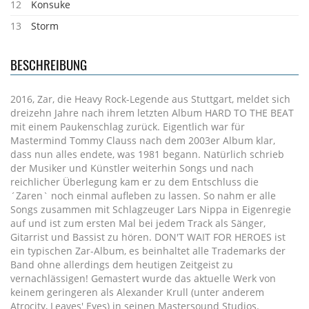
12
Konsuke
13
Storm
BESCHREIBUNG
2016, Zar, die Heavy Rock-Legende aus Stuttgart, meldet sich
dreizehn Jahre nach ihrem letzten Album HARD TO THE BEAT
mit einem Paukenschlag zurück. Eigentlich war für
Mastermind Tommy Clauss nach dem 2003er Album klar,
dass nun alles endete, was 1981 begann. Natürlich schrieb
der Musiker und Künstler weiterhin Songs und nach
reichlicher Überlegung kam er zu dem Entschluss die
´Zaren` noch einmal aufleben zu lassen. So nahm er alle
Songs zusammen mit Schlagzeuger Lars Nippa in Eigenregie
auf und ist zum ersten Mal bei jedem Track als Sänger,
Gitarrist und Bassist zu hören. DON'T WAIT FOR HEROES ist
ein typischen Zar-Album, es beinhaltet alle Trademarks der
Band ohne allerdings dem heutigen Zeitgeist zu
vernachlässigen! Gemastert wurde das aktuelle Werk von
keinem geringeren als Alexander Krull (unter anderem
Atrocity, Leaves' Eyes) in seinen Mastersound Studios.