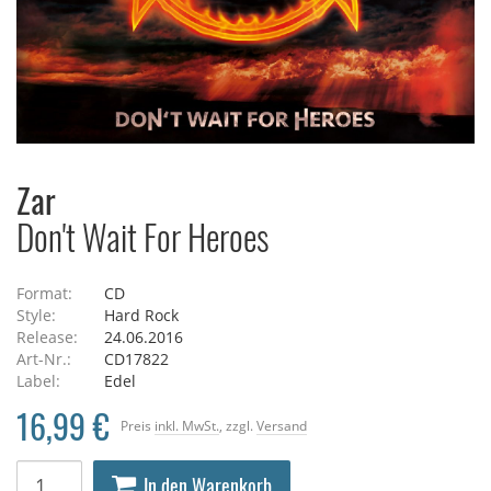
Zar
Don't Wait For Heroes
Format:
CD
Style:
Hard Rock
Release:
24.06.2016
Art-Nr.:
CD17822
Label:
Edel
16,99 €
Preis
inkl. MwSt.
, zzgl.
Versand
In den Warenkorb